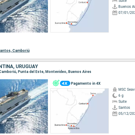
Suite
Buenos Ai
07/01/20
antos,
Camboriú
NTINA, URUGUAY
, Camboriú, Punta del Este, Montevideo, Buenos Aires
Pagamento in 4X
MSC Seav
6 g
Suite
Santos
05/12/20