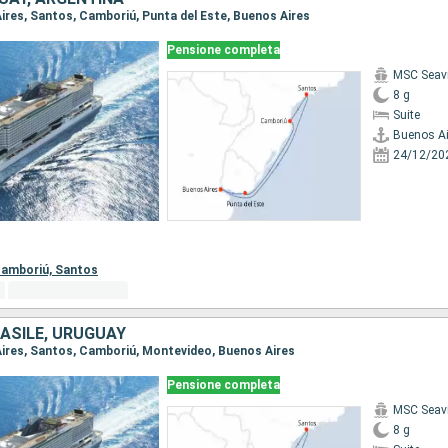
Aires, Santos, Camboriú, Punta del Este, Buenos Aires
Pensione completa
MSC Seav
8 g
Suite
Buenos Ai
24/12/20
amboriú,
Santos
ASILE, URUGUAY
 Aires, Santos, Camboriú, Montevideo, Buenos Aires
Pensione completa
MSC Seav
8 g