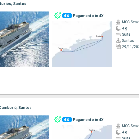
 Buzios, Santos
Pagamento in 4X
MSC Seav
4 g
Suite
Santos
29/11/20
, Camboriú, Santos
Pagamento in 4X
MSC Seav
4 g
Suite