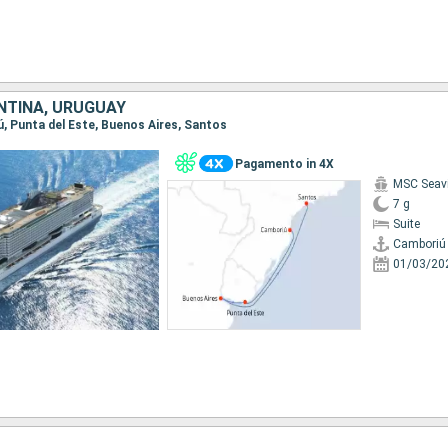
NTINA, URUGUAY
ú, Punta del Este, Buenos Aires, Santos
Pagamento in 4X
MSC Seav
7 g
Suite
Camboriú
01/03/20