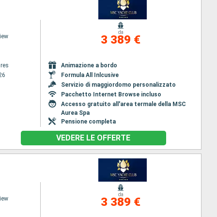
da
iew
3 389 €
res
Animazione a bordo
26
Formula All Inlcusive
Servizio di maggiordomo personalizzato
Pacchetto Internet Browse incluso
Accesso gratuito all'area termale della MSC
Aurea Spa
Pensione completa
VEDERE LE OFFERTE
da
iew
3 389 €