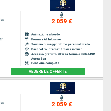
da
iew
2 059 €
Animazione a bordo
27
Formula All Inlcusive
Servizio di maggiordomo personalizzato
Pacchetto Internet Browse incluso
Accesso gratuito all'area termale della MSC
Aurea Spa
Pensione completa
VEDERE LE OFFERTE
da
iew
2 059 €