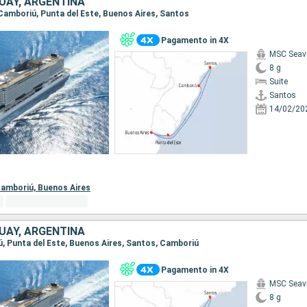
UAY, ARGENTINA
, Camboriú, Punta del Este, Buenos Aires, Santos
Pagamento in 4X
MSC Seav
8 g
Suite
Santos
14/02/20
amboriú,
Buenos Aires
UAY, ARGENTINA
iú, Punta del Este, Buenos Aires, Santos, Camboriú
Pagamento in 4X
MSC Seav
8 g