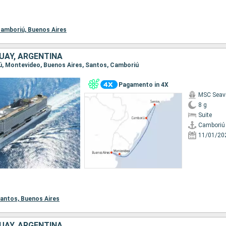
amboriú,
Buenos Aires
UAY, ARGENTINA
iú, Montevideo, Buenos Aires, Santos, Camboriú
Pagamento in 4X
MSC Seav
8 g
Suite
Camboriú
11/01/20
antos,
Buenos Aires
UAY, ARGENTINA