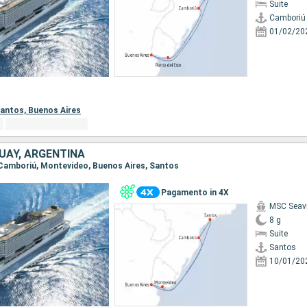
Suite
Camboriú
01/02/20
antos,
Buenos Aires
UAY, ARGENTINA
, Camboriú, Montevideo, Buenos Aires, Santos
Pagamento in 4X
MSC Seav
8 g
Suite
Santos
10/01/20