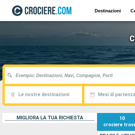
Destinazioni
C
C
Le nostre destinazioni
Mesi di partenz
MIGLIORA LA TUA RICHIESTA
10
crociere
trov