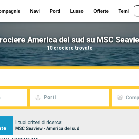
ompagnie
Navi
Porti
Lusso
Offerte
Temi
rociere America del sud su MSC Seavi
10 crociere trovate
a
Porti
Comp
I tuoi criteri di ricerca:
ate
MSC Seaview - America del sud