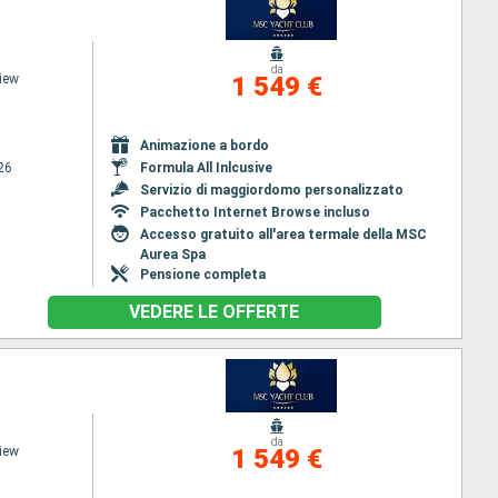
da
iew
1 549 €
Animazione a bordo
26
Formula All Inlcusive
Servizio di maggiordomo personalizzato
Pacchetto Internet Browse incluso
Accesso gratuito all'area termale della MSC
Aurea Spa
Pensione completa
VEDERE LE OFFERTE
da
iew
1 549 €