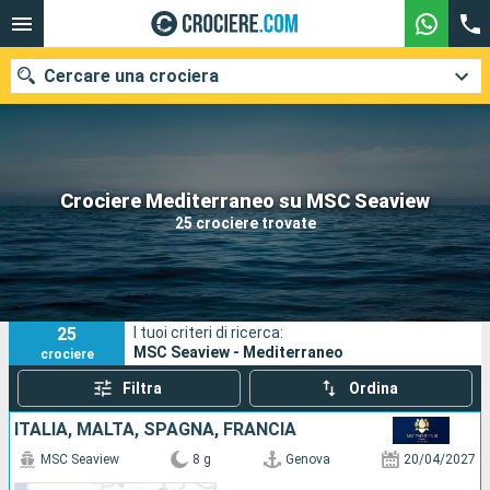
Cercare una crociera
Le nostre destinazioni
Crociere Mediterraneo su MSC Seaview
25 crociere trovate
Mesi di partenza
Porti
Compagnie
25
I tuoi criteri di ricerca:
Ricerca
MSC Seaview - Mediterraneo
crociere
Filtra
Ordina
ITALIA, MALTA, SPAGNA, FRANCIA
MSC Seaview
8 g
Genova
20/04/2027