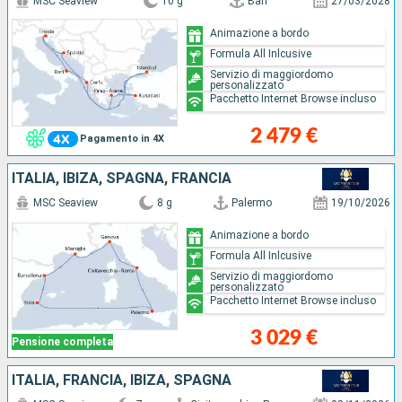
MSC Seaview
10 g
Bari
27/03/2028
Animazione a bordo
Formula All Inlcusive
Servizio di maggiordomo
personalizzato
Pacchetto Internet Browse incluso
2 479 €
Pagamento in 4X
ITALIA, IBIZA, SPAGNA, FRANCIA
MSC Seaview
8 g
Palermo
19/10/2026
Animazione a bordo
Formula All Inlcusive
Servizio di maggiordomo
personalizzato
Pacchetto Internet Browse incluso
3 029 €
Pensione completa
ITALIA, FRANCIA, IBIZA, SPAGNA