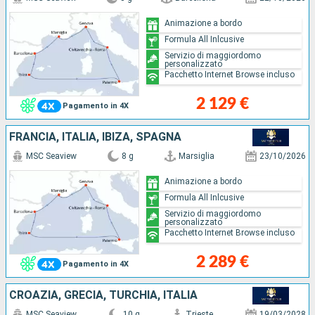
Animazione a bordo
Formula All Inlcusive
Servizio di maggiordomo
personalizzato
Pacchetto Internet Browse incluso
2 129 €
Pagamento in 4X
FRANCIA, ITALIA, IBIZA, SPAGNA
MSC Seaview
8 g
Marsiglia
23/10/2026
Animazione a bordo
Formula All Inlcusive
Servizio di maggiordomo
personalizzato
Pacchetto Internet Browse incluso
2 289 €
Pagamento in 4X
CROAZIA, GRECIA, TURCHIA, ITALIA
MSC Seaview
10 g
Trieste
19/03/2028