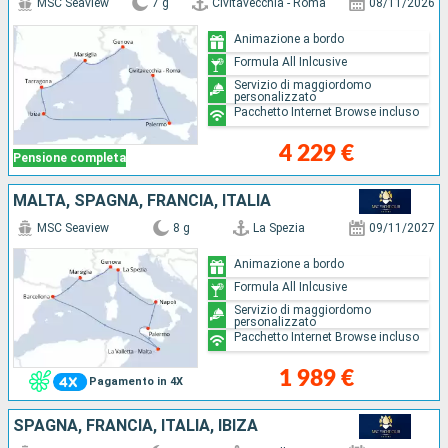
MSC Seaview
7 g
Civitavecchia - Roma
08/11/2026
Animazione a bordo
Formula All Inlcusive
Servizio di maggiordomo
personalizzato
Pacchetto Internet Browse incluso
4 229 €
Pensione completa
MALTA, SPAGNA, FRANCIA, ITALIA
MSC Seaview
8 g
La Spezia
09/11/2027
Animazione a bordo
Formula All Inlcusive
Servizio di maggiordomo
personalizzato
Pacchetto Internet Browse incluso
1 989 €
Pagamento in 4X
SPAGNA, FRANCIA, ITALIA, IBIZA