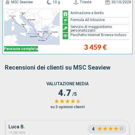
MSC Seaview
10 g
Trieste
30/10/2028
Animazione a bordo
Formula All Inlcusive
Servizio di maggiordomo
personalizzato
Pacchetto Internet Browse incluso
3 459 €
Pensione completa
Recensioni dei clienti su MSC Seaview
VALUTAZIONE MEDIA
4.7
/5
su 3 opinioni clienti
Luca B.
4
11/08/2025