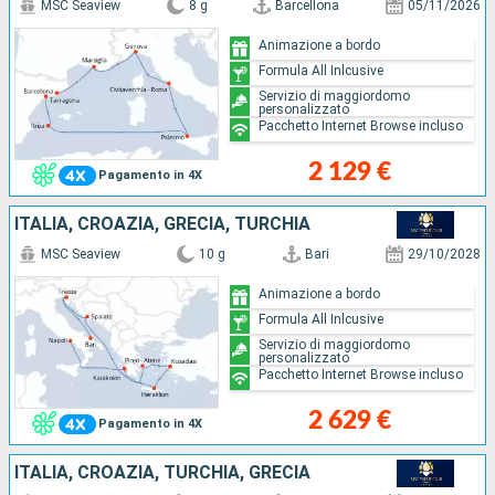
MSC Seaview
8 g
Barcellona
05/11/2026
Animazione a bordo
Formula All Inlcusive
Servizio di maggiordomo
personalizzato
Pacchetto Internet Browse incluso
2 129 €
Pagamento in 4X
ITALIA, CROAZIA, GRECIA, TURCHIA
MSC Seaview
10 g
Bari
29/10/2028
Animazione a bordo
Formula All Inlcusive
Servizio di maggiordomo
personalizzato
Pacchetto Internet Browse incluso
2 629 €
Pagamento in 4X
ITALIA, CROAZIA, TURCHIA, GRECIA