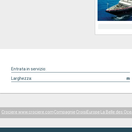
Entrata in servizio:
Larghezza:
m
Crociere www.crociere.com
Compagnie
CroisiEurope
La Belle des Oc