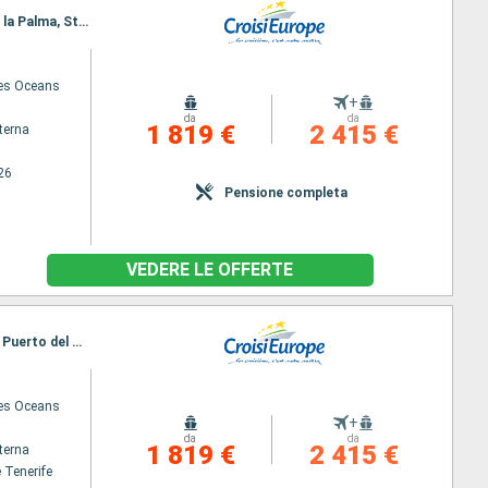
Itinerario : Arrecifes, Puerto del Rosario, Las Palmas, San Sebastian de la gomera, Santa Cruz de la Palma, St Cruz de Tenerife
des Oceans
+
da
da
1 819 €
2 415 €
terna
26
Pensione completa
VEDERE LE OFFERTE
Itinerario : St Cruz de Tenerife, Santa Cruz de la Palma, San Sebastian de la gomera, Las Palmas, Puerto del Rosario, Arrecifes
des Oceans
+
da
da
1 819 €
2 415 €
terna
 Tenerife