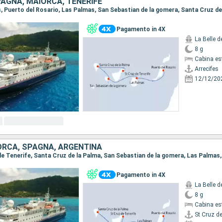
AGNA, MAIORCA, TENERIFE
Pagamento in 4X
La Belle 
8 g
Cabina es
Arrecifes
12/12/20
ORCA, SPAGNA, ARGENTINA
Pagamento in 4X
La Belle 
8 g
Cabina es
St Cruz de