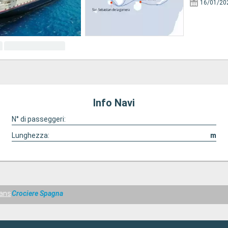
16/01/20
Info Navi
N° di passeggeri:
Lunghezza:
m
eans
Crociere Spagna