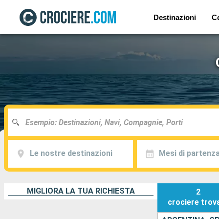
Destinazioni
C
Le nostre destinazioni
Mesi di partenz
MIGLIORA LA TUA RICHIESTA
2
crociere
trov