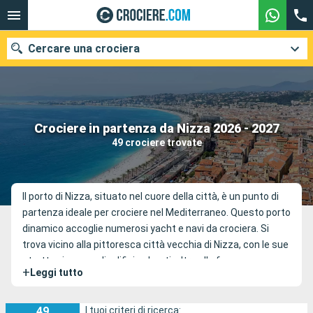
Cercare una crociera
Le nostre destinazioni
Crociere in partenza da Nizza 2026 - 2027
49 crociere trovate
Mesi di partenza
Porti
Compagnie
Il porto di Nizza, situato nel cuore della città, è un punto di
partenza ideale per crociere nel Mediterraneo. Questo porto
Ricerca
dinamico accoglie numerosi yacht e navi da crociera. Si
trova vicino alla pittoresca città vecchia di Nizza, con le sue
strette viuzze e gli edifici colorati, oltre alla famosa
+
Leggi tutto
Promenade des Anglais.
49
I tuoi criteri di ricerca: