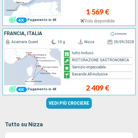
1 569 €
Pagamento in 4X
Volo disponibile
FRANCIA, ITALIA
Azamara Quest
10 g
Nizza
30/09/2028
tutto incluso
RISTORAZIONE GASTRONOMICA
Servizio impeccabile
Bevande All-Inclusive
2 409 €
Pagamento in 4X
VEDI PIÙ CROCIERE
Tutto su Nizza