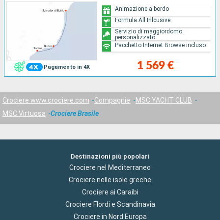
Animazione a bordo
Formula All Inlcusive
Servizio di maggiordomo
personalizzato
Pacchetto Internet Browse incluso
1 569 €
Pagamento in 4X
Crociere www.crociere.com
Compagnie
MSC YACHT CLUB
MSC Virtuosa
Crociere Brasile
Destinazioni più popolari
Crociere nel Mediterraneo
Crociere nelle isole greche
Crociere ai Caraibi
Crociere Flordi e Scandinavia
Crociere in Nord Europa