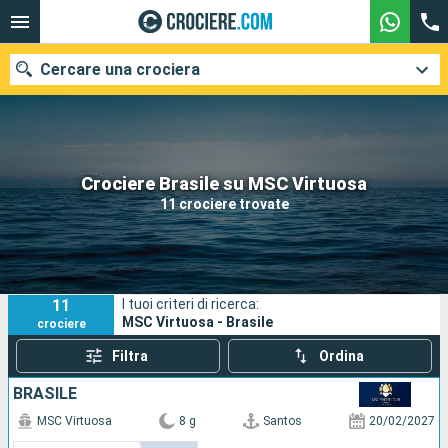
Cercare una crociera
Le nostre destinazioni
Crociere Brasile su MSC Virtuosa
11 crociere trovate
Mesi di partenza
Porti
Compagnie
11
I tuoi criteri di ricerca:
Ricerca
MSC Virtuosa - Brasile
crociere
Filtra
Ordina
BRASILE
MSC Virtuosa
8 g
Santos
20/02/2027