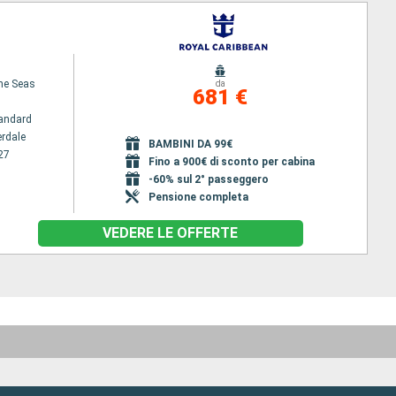
the Seas
da
681 €
andard
erdale
BAMBINI DA 99€
27
Fino a 900€ di sconto per cabina
-60% sul 2° passeggero
Pensione completa
VEDERE LE OFFERTE