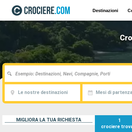
Destinazioni
C
Cro
Le nostre destinazioni
Mesi di partenz
MIGLIORA LA TUA RICHIESTA
1
crociere
trov