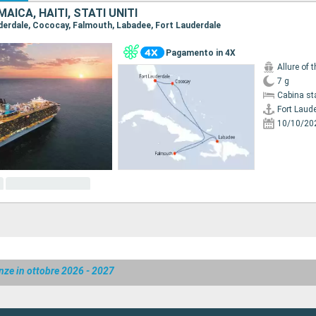
AICA, HAITI, STATI UNITI
auderdale, Cococay, Falmouth, Labadee, Fort Lauderdale
Pagamento in 4X
Allure of 
7 g
Cabina st
Fort Laud
10/10/20
nze in ottobre 2026 - 2027