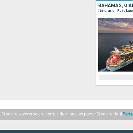
BAHAMAS, GIAM
Itinerario : Fort L
Crociere www.crociere.com
Le destinazioni paese
Crociere Haiti
Parte