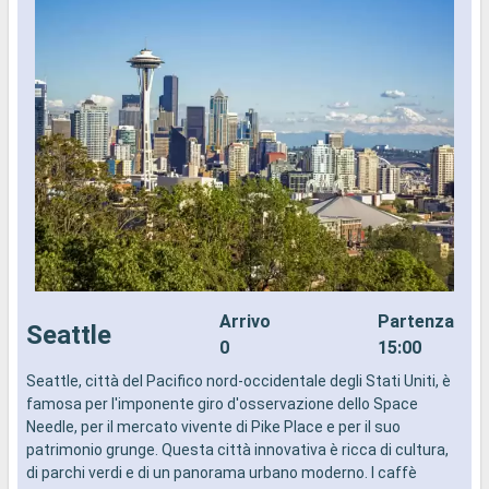
Arrivo
Partenza
Seattle
0
15:00
Seattle, città del Pacifico nord-occidentale degli Stati Uniti, è
I
famosa per l'imponente giro d'osservazione dello Space
d
Needle, per il mercato vivente di Pike Place e per il suo
a
patrimonio grunge. Questa città innovativa è ricca di cultura,
i
di parchi verdi e di un panorama urbano moderno. I caffè