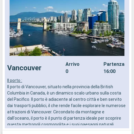
Arrivo
Partenza
Vancouver
0
16:00
Il porto :
S
Il porto di Vancouver, situato nella provincia della British
S
Columbia in Canada, è un dinamico scalo urbano sulla costa
s
del Pacifico. Il porto è adiacente al centro città e ben servito
E
dai trasporti pubblici, il che rende facile esplorare le numerose
e
attrazioni di Vancouver. Circondato da montagne e
e
dall'oceano, il porto è il punto di partenza ideale per scoprire
m
questa metropoli cosmopolita e i suoi paesaggi naturali
mozzafiato.