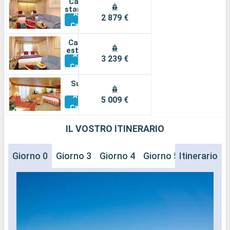
Cabina
standard
Altre
2 879 €
Cabine
Cabina
esterna
Altre
3 239 €
Cabine
Suite
Altre
5 009 €
Cabine
IL VOSTRO ITINERARIO
Giorno 0
Giorno 3
Giorno 4
Giorno 5
Itinerario
Giorno 6