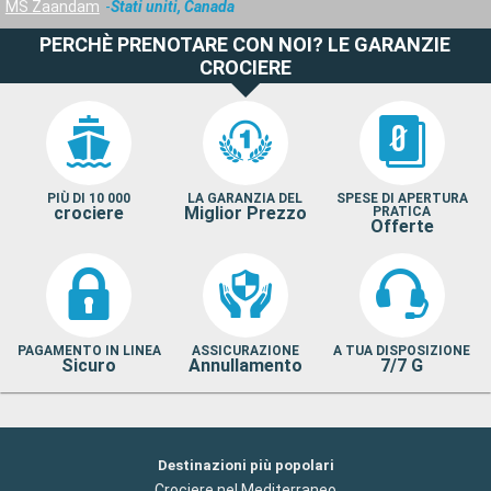
MS Zaandam
Stati uniti, Canada
PERCHÈ PRENOTARE CON NOI? LE GARANZIE
CROCIERE
PIÙ DI 10 000
LA GARANZIA DEL
SPESE DI APERTURA
crociere
Miglior Prezzo
PRATICA
Offerte
PAGAMENTO IN LINEA
ASSICURAZIONE
A TUA DISPOSIZIONE
Sicuro
Annullamento
7/7 G
Destinazioni più popolari
Crociere nel Mediterraneo