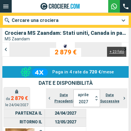
Cercare una crociera
Crociera MS Zaandam: Stati uniti, Canada in partenza da Vancouver
MS Zaandam
2 879 €
+ 23 foto
Le nostre destinazioni
Mesi di partenza
Paga in 4 rate da
720 €
/mese
Porti
Compagnie
DATE E DISPONIBILITÀ
Ricerca
aprile
Date
Date
2 879 €
da
Precedenti
Successive
2027
le 24/04/2027
PARTENZA IL
24/04/2027
RITORNO IL
12/05/2027