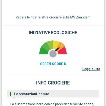
Highway, che conduce a Squamish e Whistler, offre viste
spettacolari sui fiordi, sulle montagne e sull'oceano.
Vedere le nostre altre crociere sulla MS Zaandam
INIZIATIVE ECOLOGICHE
GREEN SCORE D
Leggi tutto
INFO CROCIERE
Le prestazioni incluse
La sistemazione nella cabina precedentemente scelta,