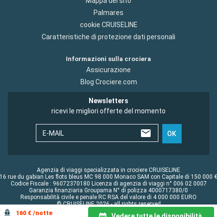
Mappa del sito
Palmares
cookie CRUISELINE
Caratteristiche di protezione dati personali
Informazioni sulla crociera
Assicurazione
Blog Crociere.com
Newsletters
ricevi le migliori offerte del momento
E-MAIL
OK
Agenzia di viaggi specializzata in crociere CRUISELINE
16 rue du gabian Les flots bleus MC 98 000 Monaco SAM con Capitale di 150 000 
Codice Fiscale : 96072370180 Licenza di agenzia di viaggi n° 006 02 0007
Garanzia finanziaria Groupama N° di polizza 4000717380/0
Responsabilità civile e penale RC RSA del valore di 4 000 000 EURO
© CRUISELINE 2026 - all rights reserved
160 € /notte
Vedere tutte le disponibilità