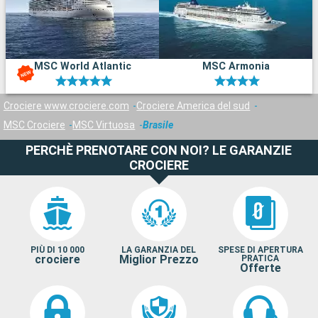
MSC World Atlantic
MSC Armonia
Crociere www.crociere.com
Crociere America del sud
MSC Crociere
MSC Virtuosa
Brasile
PERCHÈ PRENOTARE CON NOI? LE GARANZIE
CROCIERE
PIÙ DI 10 000
LA GARANZIA DEL
SPESE DI APERTURA
crociere
Miglior Prezzo
PRATICA
Offerte