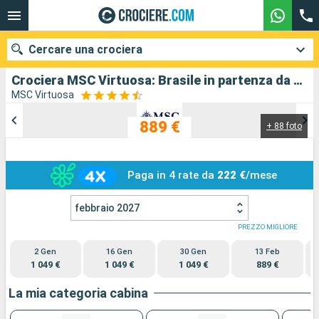
Cercare una crociera
Crociera MSC Virtuosa: Brasile in partenza da Santos
MSC Virtuosa
889 €
+ 88 foto
Le nostre destinazioni
Mesi di partenza
Paga in 4 rate da
222 €
/mese
Porti
Compagnie
febbraio 2027
Ricerca
PREZZO MIGLIORE
2 Gen
16 Gen
30 Gen
13 Feb
1 049 €
1 049 €
1 049 €
889 €
La mia categoria cabina