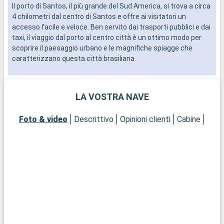
Il porto di Santos, il più grande del Sud America, si trova a circa
b
4 chilometri dal centro di Santos e offre ai visitatori un
R
accesso facile e veloce. Ben servito dai trasporti pubblici e dai
s
taxi, il viaggio dal porto al centro città è un ottimo modo per
p
scoprire il paesaggio urbano e le magnifiche spiagge che
l
caratterizzano questa città brasiliana.
s
Cosa si può visitare a Santos?
Santos, città costiera del Brasile, è famosa per il suo giardino
LA VOSTRA NAVE
sul mare, riconosciuto come il più grande giardino sulla
spiaggia dal Guinness dei primati. Scoprite il fascino del centro
Foto & video
Descrittivo
Opinioni clienti
Cabine
storico, con i suoi edifici coloniali e la chiesa di Valongo. Il
Museo del Caffè, situato nell'ex Borsa del Caffè, offre
un'affascinante panoramica sulla storia del caffè in Brasile.
Per gli appassionati di sport, lo stadio Vila Belmiro, sede della
famosa squadra di calcio Santos FC, è una tappa obbligata. Le
spiagge di Santos, in particolare la spiaggia di Gonzaga, sono
perfette per rilassarsi e prendere il sole del Brasile.
Cosa visitare nei dintorni
Ci sono molti luoghi da esplorare nella zona di Santos. La vicina