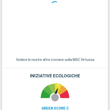
São Vicente, conosciuta come la città più antica del Brasile,
offre una prospettiva storica unica. Guarujá, conosciuta come
la "Perla dell'Atlantico", è famosa per le sue bellissime spiagge
e i suoi resort di lusso. Per un'esperienza più naturale, il Parco
Statale Serra do Mar, con la sua foresta atlantica
incontaminata, è una destinazione ideale per fare escursioni e
osservare la flora e la fauna locali. Infine, la vivace metropoli di
São Paulo si trova a meno di 100 km da Santos e offre
un'esperienza urbana dinamica con la sua cultura, arte e
gastronomia diverse.
Vedere le nostre altre crociere sulla MSC Virtuosa
INIZIATIVE ECOLOGICHE
GREEN SCORE C