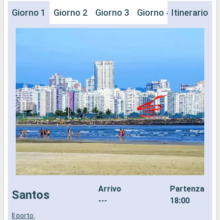
Giorno 1
Giorno 2
Giorno 3
Giorno 4
Itinerario
Giorno 5
Arrivo
Partenza
Santos
---
18:00
Il porto:
B