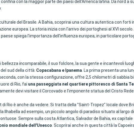
 confina con la maggior parte dei paesi dell'America latina. Da nord a su
.
culturale del Brasile. A Bahia, scoprirai una cultura autentica con forti
ione europea. La storia inizia con l'arrivo dei portoghesi al XVI secolo. 
el paese spiega l'importanza dell'influenza europea, in particolare porto
i bellezza incomparabile, il suo folclore, la sua gente e incantevoli luoghi
 del sud della città:
Copacabana e Ipanema
. La prima presenta una lun
econda, con la stessa configurazione, offre 2,5 chilometri di sabbia bian
uore di Rio, fai
una passeggiata nel quartiere pittoresco di Santa Ter
amente devi visitare il Corcovado e l'imponente statua del Cristo Reden
 di Rio è anche da vedere. Si tratta della "Saint-Tropez" locale dove Br
isola Ilhabella ad esempio, un piccolo angolo di paradiso situato al largo
tuose. Sempre sulla costa Atlantica, Salvador de Bahia, ex capitale del
monio mondiale dell'Unesco
. Scoprirai anche in questa città la Capoeira