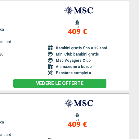
da
ca
409 €
andard
Bambini gratis fino a 12 anni
26
Mini Club bambini gratis
Msc Voyagers Club
Animazione a bordo
Pensione completa
VEDERE LE OFFERTE
da
ca
409 €
andard