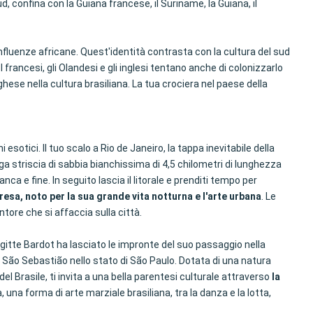
d, confina con la Guiana francese, il Suriname, la Guiana, il
 influenze africane. Quest'identità contrasta con la cultura del sud
I francesi, gli Olandesi e gli inglesi tentano anche di colonizzarlo
ghese nella cultura brasiliana. La tua crociera nel paese della
 esotici. Il tuo scalo a Rio de Janeiro, la tappa inevitabile della
ga striscia di sabbia bianchissima di 4,5 chilometri di lunghezza
ca e fine. In seguito lascia il litorale e prenditi tempo per
esa, noto per la sua grande vita notturna e l'arte urbana
. Le
tore che si affaccia sulla città.
igitte Bardot ha lasciato le impronte del suo passaggio nella
 di São Sebastião nello stato di São Paulo. Dotata di una natura
 Brasile, ti invita a una bella parentesi culturale attraverso
la
, una forma di arte marziale brasiliana, tra la danza e la lotta,