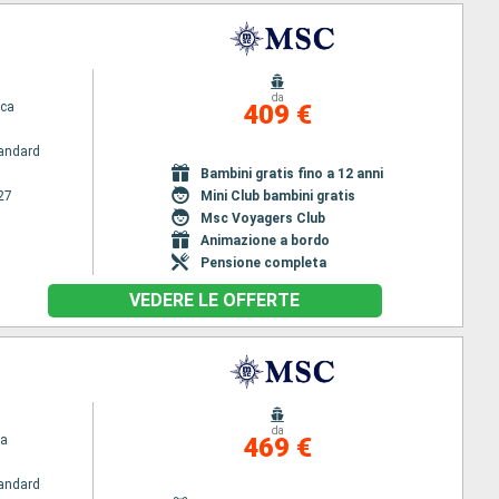
da
ca
409 €
andard
Bambini gratis fino a 12 anni
27
Mini Club bambini gratis
Msc Voyagers Club
Animazione a bordo
Pensione completa
VEDERE LE OFFERTE
da
na
469 €
andard