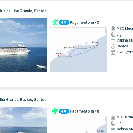
 Buzios, Ilha Grande, Santos
Pagamento in 4X
MSC Musi
5 g
Cabina st
Santos
15/03/20
 Ilha Grande, Buzios, Santos
Pagamento in 4X
MSC Divi
5 g
Cabina st