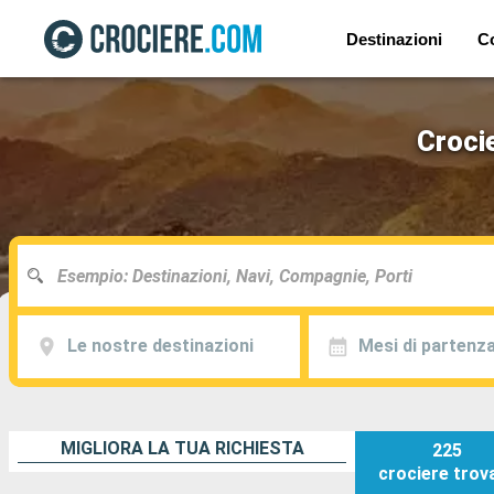
Destinazioni
C
Crocie
Le nostre destinazioni
Mesi di partenz
MIGLIORA LA TUA RICHIESTA
225
crociere
trov