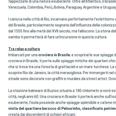
tappezzate di una natura esuberante. Oltre all'Atlantico, il Brasile
Venezuela, Colombia, Perù, Bolivia, Paraguay, Argentine e Uruguay
I carioca nella città di Rio, incarnano perfettamente l'eclettismo 
del Brasile, particolarmente segnata dall'influenza della colonizzaz
dal 1555 fino alla metà del XVII secolo, ma falliscono. La storia d
samba ti permetterà di fare un'incursione in questa cultura.
Tra relax e cultura
Imbarcati per una
crociera in Brasile
, e scoprirai le sue spiagge d
crociera in Brasile, ti porta sulle spiagge mitiche dei quartieri chic
che si trova tra una foresta di grattacieli e un mare turchese. La s
scoprire Rio de Janeiro, la città meravigliosa. Per immergerti nel c
strade sono decorate con graffiti e murales da street artist. Ovvi
La stazione balneare di Buzios situata a 180 chilometri a nord-est
città, negli anni 60. Una crociera in Brasile ti porterà anche sull'
esuberante, l'isola possiede anche spiagge splendide e catene mon
visita del quartiere barocco di Pelourinho, classificato patri
creata dai discendenti di schiavi africani.