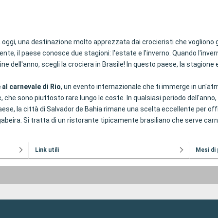
a, oggi, una destinazione molto apprezzata dai crocieristi che vogliono g
ente, il paese conosce due stagioni: l'estate e l'inverno. Quando l'inverno
 fine dell'anno, scegli la crociera in Brasile! In questo paese, la stagio
 al carnevale di Rio
, un evento internazionale che ti immerge in un'atmo
he sono piuttosto rare lungo le coste. In qualsiasi periodo dell'anno, la
 paese, la città di Salvador de Bahia rimane una scelta eccellente per o
abeira. Si tratta di un ristorante tipicamente brasiliano che serve carni
Link utili
Mesi di