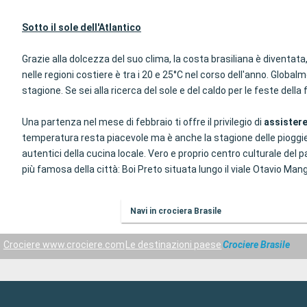
Sotto il sole dell'Atlantico
Grazie alla dolcezza del suo clima, la costa brasiliana è diventat
nelle regioni costiere è tra i 20 e 25°C nel corso dell'anno. Globalm
stagione. Se sei alla ricerca del sole e del caldo per le feste della
Una partenza nel mese di febbraio ti offre il privilegio di
assistere
temperatura resta piacevole ma è anche la stagione delle pioggie, c
autentici della cucina locale. Vero e proprio centro culturale del
più famosa della città: Boi Preto situata lungo il viale Otavio Mang
Navi in crociera Brasile
Crociere www.crociere.com
Le destinazioni paese
Crociere Brasile