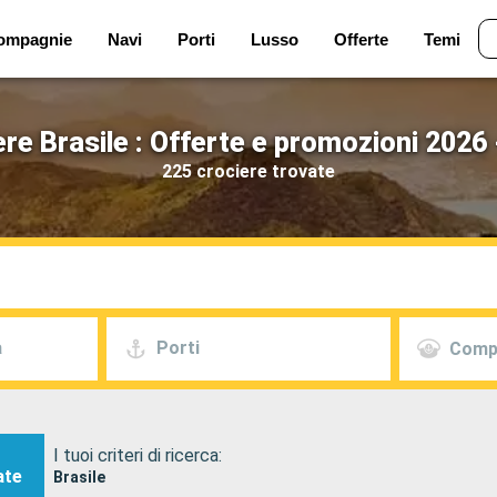
ompagnie
Navi
Porti
Lusso
Offerte
Temi
re Brasile : Offerte e promozioni 2026
225 crociere trovate
a
Porti
Comp
I tuoi criteri di ricerca:
ate
Brasile