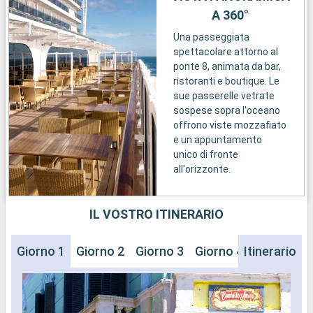
A 360°
Una passeggiata
spettacolare attorno al
ponte 8, animata da bar,
ristoranti e boutique. Le
sue passerelle vetrate
sospese sopra l'oceano
offrono viste mozzafiato
e un appuntamento
unico di fronte
all'orizzonte.
IL VOSTRO ITINERARIO
Giorno 1
Giorno 2
Giorno 3
Giorno 4
Itinerario
Giorno 5