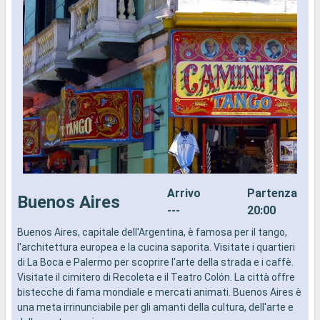
Arrivo
Partenza
Buenos Aires
---
20:00
Buenos Aires, capitale dell'Argentina, è famosa per il tango,
I
l'architettura europea e la cucina saporita. Visitate i quartieri
d
di La Boca e Palermo per scoprire l'arte della strada e i caffè.
a
Visitate il cimitero di Recoleta e il Teatro Colón. La città offre
i
bistecche di fama mondiale e mercati animati. Buenos Aires è
una meta irrinunciabile per gli amanti della cultura, dell'arte e