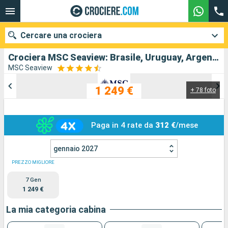
Cercare una crociera
Crociera MSC Seaview: Brasile, Uruguay, Argentina in partenza da Buenos Aires
MSC Seaview
1 249 €
+ 78 foto
Le nostre destinazioni
Mesi di partenza
Paga in 4 rate da
312 €
/mese
Porti
Compagnie
gennaio 2027
Ricerca
PREZZO MIGLIORE
7 Gen
1 249 €
La mia categoria cabina