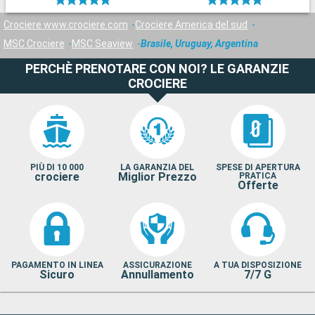
Crociere www.crociere.com
Crociere America del sud
MSC Crociere
MSC Seaview
Brasile, Uruguay, Argentina
PERCHÈ PRENOTARE CON NOI? LE GARANZIE
CROCIERE
PIÙ DI 10 000
LA GARANZIA DEL
SPESE DI APERTURA
crociere
Miglior Prezzo
PRATICA
Offerte
PAGAMENTO IN LINEA
ASSICURAZIONE
A TUA DISPOSIZIONE
Sicuro
Annullamento
7/7 G