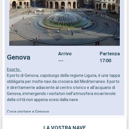
Arrivo
Partenza
Genova
---
17:00
Il porto :
I
Il porto di Genova, capoluogo della regione Liguria, è una tappa
d
obbligata per molte navi da crociera del Mediterraneo. Il porto
a
è direttamente adiacente al centro storico e all'acquario di
i
Genova, immergendo i visitatori nell'atmosfera incantevole
della città non appena scesi dalla nave.
Cosa visitare a Genova
Passeggiate lungo i Carrugi, le tipiche stradine che portano
alla magnifica Via Garibaldi, fiancheggiata da palazzi del XVI e
LA VOSTRA NAVE