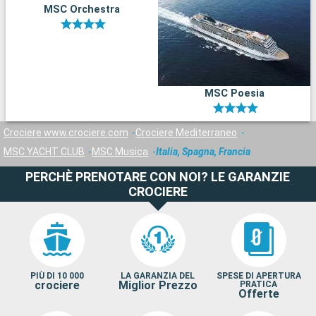
MSC Orchestra
MSC Poesia
Crociere www.crociere.com
Crociere Mediterraneo
MSC YACHT CLUB
MSC Musica
Italia, Spagna, Francia
PERCHÈ PRENOTARE CON NOI? LE GARANZIE
CROCIERE
PIÙ DI 10 000
LA GARANZIA DEL
SPESE DI APERTURA
crociere
Miglior Prezzo
PRATICA
Offerte