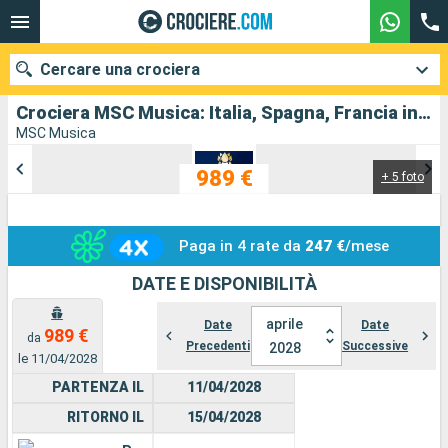
Cercare una crociera
Crociera MSC Musica: Italia, Spagna, Francia in partenza da Genova
MSC Musica
989 €
+ 5 foto
Le nostre destinazioni
Mesi di partenza
Paga in 4 rate da
247 €
/mese
Porti
Compagnie
DATE E DISPONIBILITÀ
Ricerca
aprile
Date
Date
989 €
da
Precedenti
Successive
2028
le 11/04/2028
PARTENZA IL
11/04/2028
RITORNO IL
15/04/2028