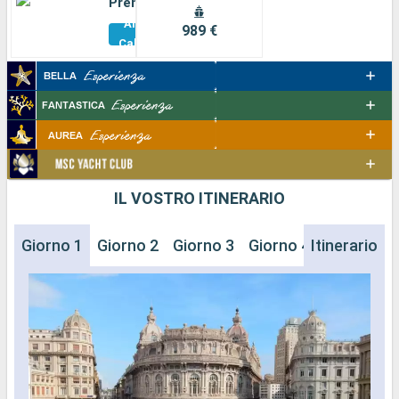
Premium
Altre
989 €
Cabine
IL VOSTRO ITINERARIO
Giorno 1
Giorno 2
Giorno 3
Giorno 4
Itinerario
Giorno 5