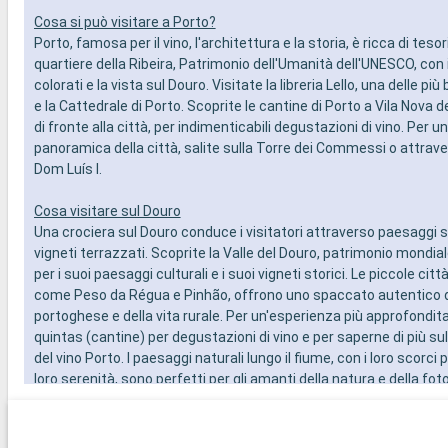
Cosa si può visitare a Porto?
Porto, famosa per il vino, l'architettura e la storia, è ricca di tesori
quartiere della Ribeira, Patrimonio dell'Umanità dell'UNESCO, con i 
colorati e la vista sul Douro. Visitate la libreria Lello, una delle più
e la Cattedrale di Porto. Scoprite le cantine di Porto a Vila Nova d
di fronte alla città, per indimenticabili degustazioni di vino. Per u
panoramica della città, salite sulla Torre dei Commessi o attrave
Dom Luís I.
Cosa visitare sul Douro
Una crociera sul Douro conduce i visitatori attraverso paesaggi s
vigneti terrazzati. Scoprite la Valle del Douro, patrimonio mondia
per i suoi paesaggi culturali e i suoi vigneti storici. Le piccole città
come Peso da Régua e Pinhão, offrono uno spaccato autentico d
portoghese e della vita rurale. Per un'esperienza più approfondita,
quintas (cantine) per degustazioni di vino e per saperne di più su
del vino Porto. I paesaggi naturali lungo il fiume, con i loro scorci 
loro serenità, sono perfetti per gli amanti della natura e della foto