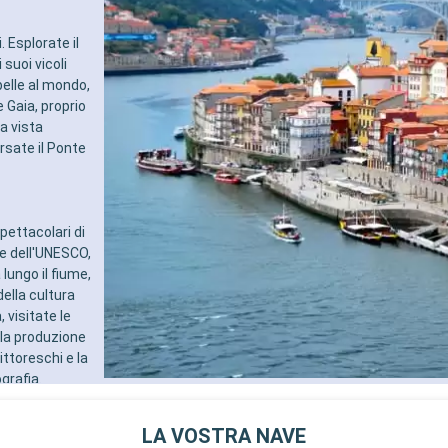
. Esplorate il
suoi vicoli
 belle al mondo,
e Gaia, proprio
na vista
rsate il Ponte
pettacolari di
le dell'UNESCO,
 lungo il fiume,
ella cultura
 visitate le
lla produzione
pittoreschi e la
grafia.
LA VOSTRA NAVE