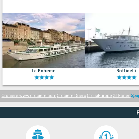
La Boheme
Botticelli
Crociere www.crociere.com
Crociere Duero
CroisiEurope
Gil Eanes
Spa