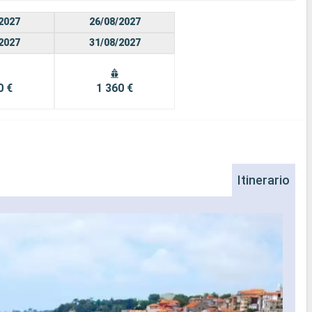
2027
26/08/2027
2027
31/08/2027
0 €
1 360 €
Itinerario
Po
Il por
Il po
situa
monum