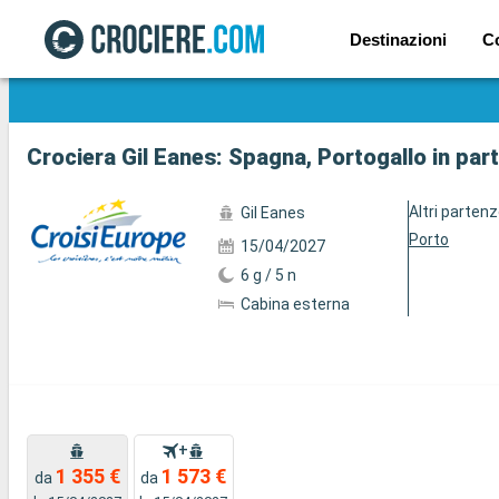
Destinazioni
C
Mostra le altre 23 foto
Crociera Gil Eanes: Spagna, Portogallo in par
Altri parten
Gil Eanes
Porto
15/04/2027
6 g / 5 n
Cabina esterna
+
1 355 €
1 573 €
da
da