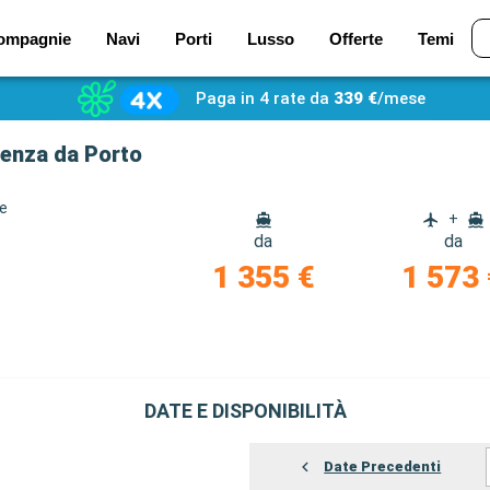
ompagnie
Navi
Porti
Lusso
Offerte
Temi
Paga in 4 rate da
339 €
/mese
tenza da Porto
ze
+
da
da
1 355 €
1 573 
DATE E DISPONIBILITÀ
Date Precedenti