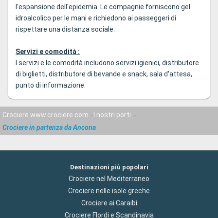
l'espansione dell'epidemia. Le compagnie forniscono gel
idroalcolico per le mani e richiedono ai passeggeri di
rispettare una distanza sociale.
Servizi e comodità :
I servizi e le comodità includono servizi igienici, distributore
di biglietti, distributore di bevande e snack, sala d'attesa,
punto di informazione.
Crociere www.crociere.com
I nostri porti
Crociere in partenza da Ancona
Destinazioni più popolari
Crociere nel Mediterraneo
Crociere nelle isole greche
Crociere ai Caraibi
Crociere Flordi e Scandinavia