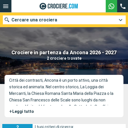
Cercare una crociera
Le nostre destinazioni
Crociere in partenza da Ancona 2026 - 2027
2 crociere trovate
Mesi di partenza
Porti
Compagnie
Città dei contrasti, Ancona è un porto attivo, una città
storica ed animata. Nel centro storico, La Loggia dei
Ricerca
Mercanti, la Chiesa Romana Santa Maria della Piazza o la
Chiesa San Francesco delle Scale sono luoghi da non
perdere. Visita obbligata anche alla Cattedrale San Ciriaco
+
Leggi tutto
(Colle Guasco) dell\'XI e XIII secolo, la Fontana di Calamo,
detta anche Fontana dei 13 condotti, il monumento di
Traiano o il Lazzaretto.
2
I tuoi criteri di ricerca: