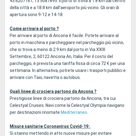
43.6207161, 13.5087895. Il porto si trova a 1.8 km dal centro
della città e a 18.8 km dall'aeroporto più vicino. Gli orari di
apertura sono 9-12 e 14-18.
Come arrivare al porto ?
Per arrivare al porto di Ancona è facile. Potete arrivare al
porto in macchina e parcheggiare nel parcheggio più vicino,
che si trova a meno di 2.9 km dal porto in Via XXIX
Settembre, 2, 60122 Ancona An, Italia. Per il costo del
parcheggio, è prevista una tariffa fissa di circa 72 € per una
settimana. In alternativa, potrete usare i trasporti pubblici e
arrivare con Taxi, navetta o autobus.
Quali linee di crociera partono da Ancona ?
Prestigiose linee di crociera partono da Ancona, tra cui
Celestyal Cruises. Navi come la Celestyal Olympia navigano
per destinazioni rinomate
Mediterraneo
.
Misure sanitarie Coronavirus Covid-19 :
Si stanno mettendo in atto nuove misure per evitare