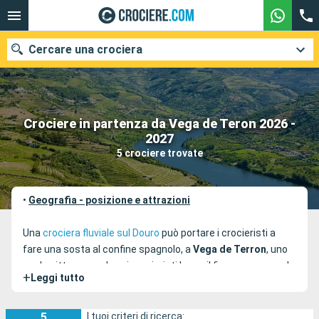
Cercare una crociera
Crociere in partenza da Vega de Teron 2026 -
Le nostre destinazioni
2027
5 crociere trovate
Mesi di partenza
Porti
Compagnie
•
Geografia - posizione e attrazioni
Ricerca
Una
crociera fluviale sul Douro
può portare i crocieristi a
fare una sosta al confine spagnolo, a
Vega de Terron
, uno
scalo pittoresco, dove i crocieristi lungo il fiume scoprono le
+
Leggi tutto
regioni di Pinhao, Regua, Biletos e Barca d'Alva in
Portogallo
.
Una sosta a Vega de Terron è ideale per le escursioni a
5
I tuoi criteri di ricerca: