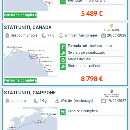
Pre-notte in hotel offerta
5 489 €
Pensione completa
STATI UNITI, CANADA
Seabourn Encore
11 g
Whittier (Anchorage)
20/06/2028
Formula tutto incluso lusso
Servizio personalizzato
Mance incluse
Ristorazione raffinata
8 798 €
Pensione completa
STATI UNITI, GIAPPONE
Luminara
14 g
Whittier (Anchorage)
19/09/2027
Pensione completa