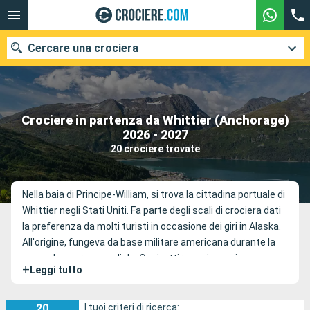
Cercare una crociera
Crociere in partenza da Whittier (Anchorage)
Le nostre destinazioni
2026 - 2027
20 crociere trovate
Mesi di partenza
Porti
Compagnie
Nella baia di Principe-William, si trova la cittadina portuale di
Whittier negli Stati Uniti. Fa parte degli scali di crociera dati
Ricerca
la preferenza da molti turisti in occasione dei giri in Alaska.
All'origine, fungeva da base militare americana durante la
seconda guerra mondiale. Oggi, attira ogni anno i
+
Leggi tutto
passeggeri delle crociere Whittier grazie ai suoi paesaggi
splendidi riempiti di ghiacciai che non occorre trascurare di
immortalare. Quando si arriva città, è possibile rendersi al
20
I tuoi criteri di ricerca: