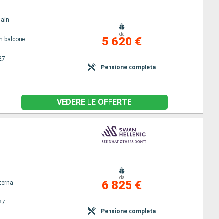
lain
da
5 620 €
n balcone
27
Pensione completa
VEDERE LE OFFERTE
da
6 825 €
terna
27
Pensione completa