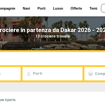
ompagnie
Navi
Porti
Lusso
Offerte
Temi
rociere in partenza da Dakar 2026 - 20
13 crociere trovate
a
Porti
Comp
er il porto.