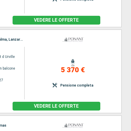
VEDERE LE OFFERTE
Itinerario : Dakar, Praia, Mindelo, Santa Cruz de la Palma, St Cruz de Tenerife, Santa Cruz de la Palma, Lanzarote, Las Palmas
 d Urville
da
5 370 €
n balcone
27
Pensione completa
VEDERE LE OFFERTE
lmas