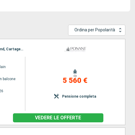
Ordina per Popolarità
Itinerario : Dakar, Cartagena, Caravela Island, Uno ko, Bolama, Canhabaque, Bijagos, Caravela Island, Cartagena, Ile de Kéré, Dakar
lain
da
5 560 €
n balcone
26
Pensione completa
VEDERE LE OFFERTE