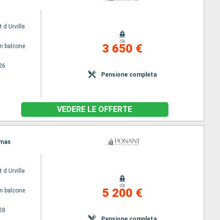
 d Urville
da
3 650 €
n balcone
26
Pensione completa
VEDERE LE OFFERTE
lmas
 d Urville
da
5 200 €
n balcone
28
Pensione completa