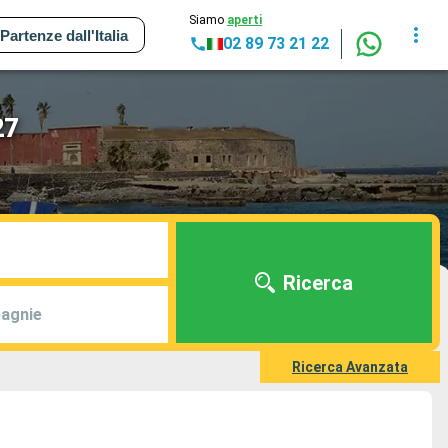
Siamo
aperti
Partenze dall'Italia
02 89 73 21 22
27
Ricerca
agnie
Ricerca Avanzata