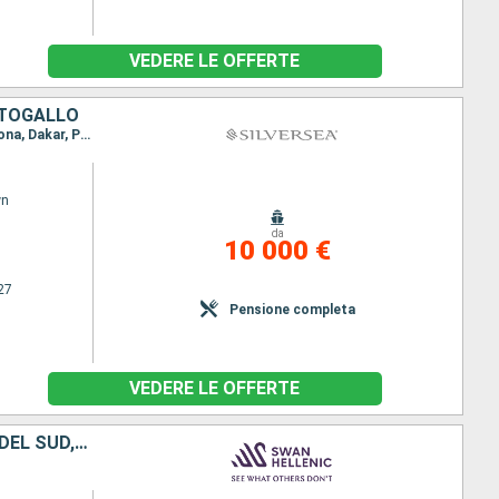
VEDERE LE OFFERTE
RTOGALLO
Itinerario : Dakar, Praia, St Cruz de Tenerife, Arrecife, Agadir, Casablanca, Cadice, Portimao, Lisbona, Dakar, Praia, St Cruz de Tenerife, Arrecife, Agadir, Casablanca, Cadice, Portimao, Lisbona
wn
da
10 000 €
27
Pensione completa
VEDERE LE OFFERTE
SENEGAL, REGNO UNITO, GUINEA, SIERRA LEON, COSTA D'AVORIO, AFRICA DEL SUD, GANA