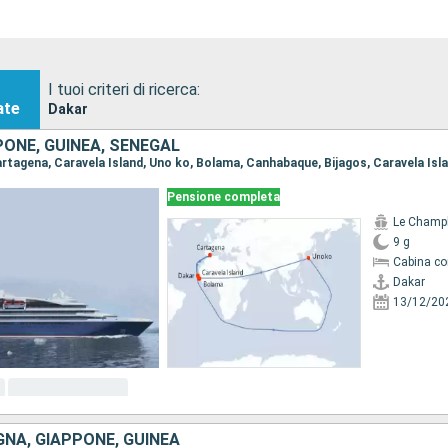
I tuoi criteri di ricerca:
ate
Dakar
ONE, GUINEA, SENEGAL
Pensione completa
Le Champ
9 g
Cabina co
Dakar
13/12/20
NA, GIAPPONE, GUINEA