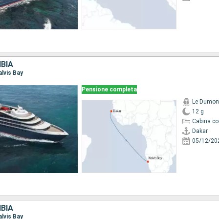
BIA
alvis Bay
Pensione completa
Le Dumont
12 g
Cabina co
Dakar
05/12/20
BIA
alvis Bay