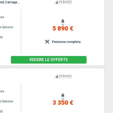
Itinerario : Dakar, Cartagena, Caravela Island, Uno ko, Bolama, Canhabaque, Bijagos, Caravela Island, Cartagena, Ile de Kéré, Dakar
use
da
5 890 €
n balcone
26
Pensione completa
VEDERE LE OFFERTE
use
da
3 350 €
n balcone
26