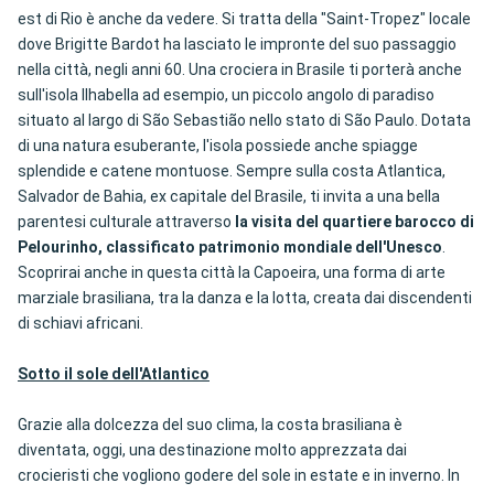
est di Rio è anche da vedere. Si tratta della "Saint-Tropez" locale
dove Brigitte Bardot ha lasciato le impronte del suo passaggio
nella città, negli anni 60. Una crociera in Brasile ti porterà anche
sull'isola Ilhabella ad esempio, un piccolo angolo di paradiso
situato al largo di São Sebastião nello stato di São Paulo. Dotata
di una natura esuberante, l'isola possiede anche spiagge
splendide e catene montuose. Sempre sulla costa Atlantica,
Salvador de Bahia, ex capitale del Brasile, ti invita a una bella
parentesi culturale attraverso
la visita del quartiere barocco di
Pelourinho, classificato patrimonio mondiale dell'Unesco
.
Scoprirai anche in questa città la Capoeira, una forma di arte
marziale brasiliana, tra la danza e la lotta, creata dai discendenti
di schiavi africani.
Sotto il sole dell'Atlantico
Grazie alla dolcezza del suo clima, la costa brasiliana è
diventata, oggi, una destinazione molto apprezzata dai
crocieristi che vogliono godere del sole in estate e in inverno. In