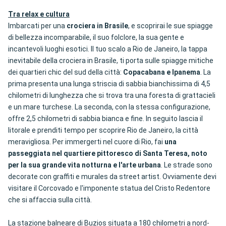
Tra relax e cultura
Imbarcati per una
crociera in Brasile
, e scoprirai le sue spiagge
di bellezza incomparabile, il suo folclore, la sua gente e
incantevoli luoghi esotici. Il tuo scalo a Rio de Janeiro, la tappa
inevitabile della crociera in Brasile, ti porta sulle spiagge mitiche
dei quartieri chic del sud della città:
Copacabana e Ipanema
. La
prima presenta una lunga striscia di sabbia bianchissima di 4,5
chilometri di lunghezza che si trova tra una foresta di grattacieli
e un mare turchese. La seconda, con la stessa configurazione,
offre 2,5 chilometri di sabbia bianca e fine. In seguito lascia il
litorale e prenditi tempo per scoprire Rio de Janeiro, la città
meravigliosa. Per immergerti nel cuore di Rio, fai
una
passeggiata nel quartiere pittoresco di Santa Teresa, noto
per la sua grande vita notturna e l'arte urbana
. Le strade sono
decorate con graffiti e murales da street artist. Ovviamente devi
visitare il Corcovado e l'imponente statua del Cristo Redentore
che si affaccia sulla città.
La stazione balneare di Buzios situata a 180 chilometri a nord-