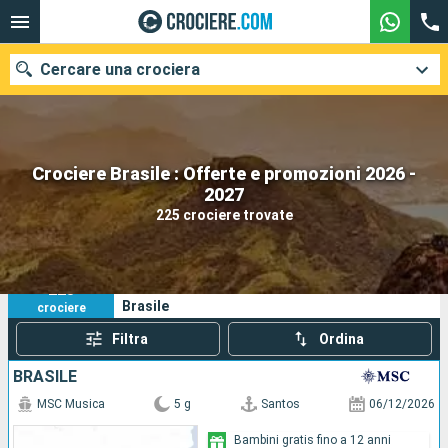
Cercare una crociera
Crociere Brasile : Offerte e promozioni 2026 -
Le nostre destinazioni
2027
225 crociere trovate
Mesi di partenza
Porti
Compagnie
225
I tuoi criteri di ricerca:
Brasile
crociere
Ricerca
Filtra
Ordina
BRASILE
MSC Musica
5 g
Santos
06/12/2026
Bambini gratis fino a 12 anni