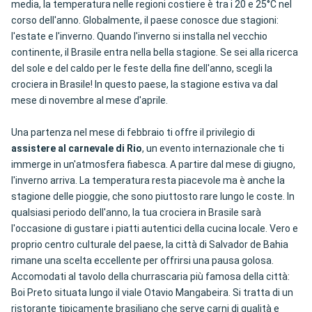
media, la temperatura nelle regioni costiere è tra i 20 e 25°C nel
corso dell'anno. Globalmente, il paese conosce due stagioni:
l'estate e l'inverno. Quando l'inverno si installa nel vecchio
continente, il Brasile entra nella bella stagione. Se sei alla ricerca
del sole e del caldo per le feste della fine dell'anno, scegli la
crociera in Brasile! In questo paese, la stagione estiva va dal
mese di novembre al mese d'aprile.
Una partenza nel mese di febbraio ti offre il privilegio di
assistere al carnevale di Rio
, un evento internazionale che ti
immerge in un'atmosfera fiabesca. A partire dal mese di giugno,
l'inverno arriva. La temperatura resta piacevole ma è anche la
stagione delle pioggie, che sono piuttosto rare lungo le coste. In
qualsiasi periodo dell'anno, la tua crociera in Brasile sarà
l'occasione di gustare i piatti autentici della cucina locale. Vero e
proprio centro culturale del paese, la città di Salvador de Bahia
rimane una scelta eccellente per offrirsi una pausa golosa.
Accomodati al tavolo della churrascaria più famosa della città:
Boi Preto situata lungo il viale Otavio Mangabeira. Si tratta di un
ristorante tipicamente brasiliano che serve carni di qualità e