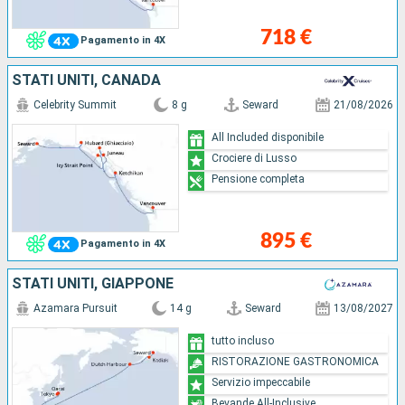
718 €
Pagamento in 4X
STATI UNITI, CANADA
Celebrity Summit
8 g
Seward
21/08/2026
All Included disponibile
Crociere di Lusso
Pensione completa
895 €
Pagamento in 4X
STATI UNITI, GIAPPONE
Azamara Pursuit
14 g
Seward
13/08/2027
tutto incluso
RISTORAZIONE GASTRONOMICA
Servizio impeccabile
Bevande All-Inclusive