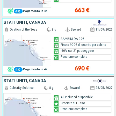
663 €
Pagamento in 4X
STATI UNITI, CANADA
Ovation of the Seas
8 g
Seward
11/09/2026
BAMBINI DA 99€
Fino a 900€ di sconto per cabina
-60% sul 2° passeggero
Pensione completa
690 €
Pagamento in 4X
STATI UNITI, CANADA
Celebrity Solstice
8 g
Seward
28/05/2027
All Included disponibile
Crociere di Lusso
Pensione completa