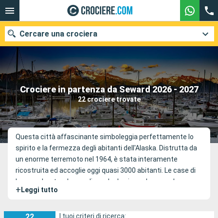
Cercare una crociera
Le nostre destinazioni
Crociere in partenza da Seward 2026 - 2027
22 crociere trovate
Mesi di partenza
Porti
Compagnie
Questa città affascinante simboleggia perfettamente lo
spirito e la fermezza degli abitanti dell'Alaska. Distrutta da
Ricerca
un enorme terremoto nel 1964, è stata interamente
ricostruita ed accoglie oggi quasi 3000 abitanti. Le case di
legno colorate e le scogliere che la circondano rendono
+
Leggi tutto
questo porto veramente pittoresco. Seward è anche il
porto d' entrata verso il Parco Nazionale del Fjord Kenai che
vi affascinerà con i suoi ghiacciai, la sua fauna e la sua flora.
22
I tuoi criteri di ricerca: