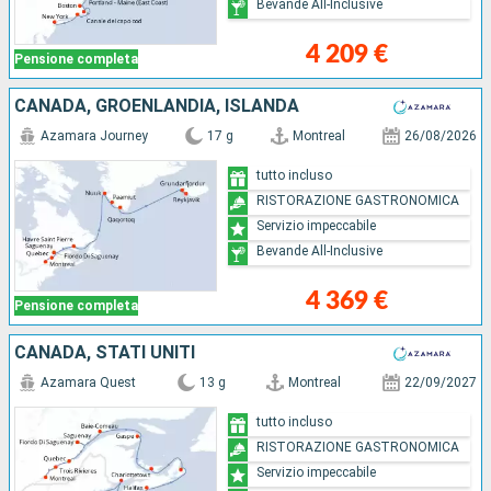
Bevande All-Inclusive
4 209 €
Pensione completa
CANADA, GROENLANDIA, ISLANDA
Azamara Journey
17 g
Montreal
26/08/2026
tutto incluso
RISTORAZIONE GASTRONOMICA
Servizio impeccabile
Bevande All-Inclusive
4 369 €
Pensione completa
CANADA, STATI UNITI
Azamara Quest
13 g
Montreal
22/09/2027
tutto incluso
RISTORAZIONE GASTRONOMICA
Servizio impeccabile