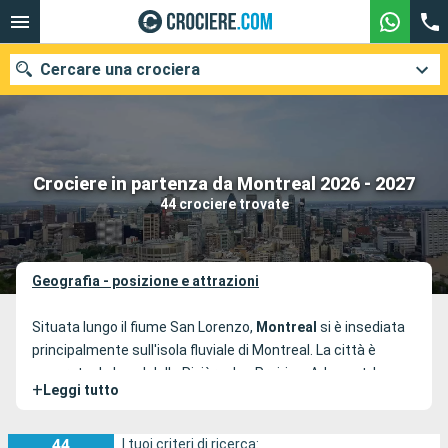
Cercare una crociera
Le nostre destinazioni
Crociere in partenza da Montreal 2026 - 2027
44 crociere trovate
Mesi di partenza
Porti
Compagnie
Geografia - posizione e attrazioni
Ricerca
Situata lungo il fiume San Lorenzo,
Montreal
si è insediata
principalmente sull'isola fluviale di Montreal. La città è
separata da Laval dalla Rivière des Prairies. Ad ovest, le sue
+
Leggi tutto
coste sono bagnate dal Lago delle Due Montagne e a sud
dal Lago di Saint-Louis.
Il suo porto lungo il fiume San
Lorenzo è il punto di transito e di partenza per molte
44
I tuoi criteri di ricerca: