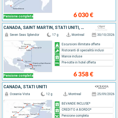
6 030 €
Pensione completa
CANADA, SAINT MARTIN, STATI UNITI, GUADALUPA, SAINT-VINCENT E LE GRENADINE, PORTORICO
Seven Seas Splendor
17 g
Montreal
30/10/2026
Escursioni illimitate offerte
Ristoranti di specialità inclusi
Mance incluse
Pre-notte in hotel offerta
6 358 €
Pensione completa
CANADA, STATI UNITI
Oceania Vista
12 g
Montreal
25/09/2026
BEVANDE INCLUSE*
CREDITO A BORDO*
Pensione completa