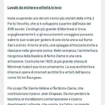
Luoghi da visitare e attività in loco
Inizia scoprendo uno dei siti storici più visitati della città, il
Porto Vecchio, che si è sviluppato a partire dall'inizio del
XVIII secolo. L'orologio più grande di Montreal si trova
orgogliosamente lì, e gli escursionisti coraggiosi possono
salire le sue scale per godere di una vista unica sul fiume
San Lorenzo. Intorno al sito, una spiaggia attrezzata invita a
rilassarsi nelle giornate estive. Nelle vicinanze, l'architettura
neogotica della Basilica di Notre-Dame è una vera
attrazione. Costruita nel 1829, la più grande chiesa di
Montreal rivela il suo ricco ornamento. La sua architettura
interna è opera di rinomati architetti e artisti dell'epoca
come Victor Bourgeau.
Poi scopri l'Île Sainte Hélène e l'Île Notre-Dame, che
costituiscono il parco Jean-Drapeau. Da non perdere la
biosfera, le installazioni contemporanee e il parco
divertimenti La Ronde, che ospita, tra l'altro, un grande