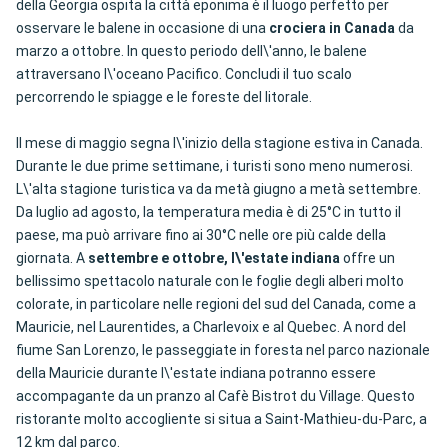
della Georgia ospita la città eponima è il luogo perfetto per
osservare le balene in occasione di una
crociera in Canada
da
marzo a ottobre. In questo periodo dell\'anno, le balene
attraversano l\'oceano Pacifico. Concludi il tuo scalo
percorrendo le spiagge e le foreste del litorale.
Il mese di maggio segna l\'inizio della stagione estiva in Canada.
Durante le due prime settimane, i turisti sono meno numerosi.
L\'alta stagione turistica va da metà giugno a metà settembre.
Da luglio ad agosto, la temperatura media è di 25°C in tutto il
paese, ma può arrivare fino ai 30°C nelle ore più calde della
giornata. A
settembre e ottobre, l\'estate indiana
offre un
bellissimo spettacolo naturale con le foglie degli alberi molto
colorate, in particolare nelle regioni del sud del Canada, come a
Mauricie, nel Laurentides, a Charlevoix e al Quebec. A nord del
fiume San Lorenzo, le passeggiate in foresta nel parco nazionale
della Mauricie durante l\'estate indiana potranno essere
accompagante da un pranzo al Cafè Bistrot du Village. Questo
ristorante molto accogliente si situa a Saint-Mathieu-du-Parc, a
12 km dal parco.