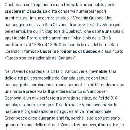
Quebec , la città eponima è una fermata immancabile per le
crociere in Canada
. La città conserva numerosi tesori
architetturali in suo centro storico, il Vecchio Quebec. Una
passeggiata sulla via San Giovanni ti permetterà di vedere i più
bei esempi, fra cui il \"Capitole di Quebec\" che ospita una sala di
spettacolo. Potrai anche ammirare il Municipio della Città
costruito tra il 1895 e il 1896. Dominando le rive del fiume San
Lorenzo, il famoso
Castello Frontenac di Quebec
è classificato
\"luogo storico nazionale del Canada\".
Nell\'Ovest canadese, la città di Vancouver è inevitabile. Una
delle città più cosmopolite del Canada seduce con i suoi
paesaggi che combinano armoniosamente la città moderna con
una natura preservata. Il quartiere storico di Vancouver,
Gastown, è un mix perfetto tra strade selciate, edifici del XIX
secolo, restaurati e negozi. D\'altra parte Vancouver ha visto
nascere l\'organizzazione non governativa internazionale
Greenpeace circa quaranta anni fa, perché i suoi abitanti sono i
grandi difensori della natura. L\'isola di Vancouver, il cui distretto