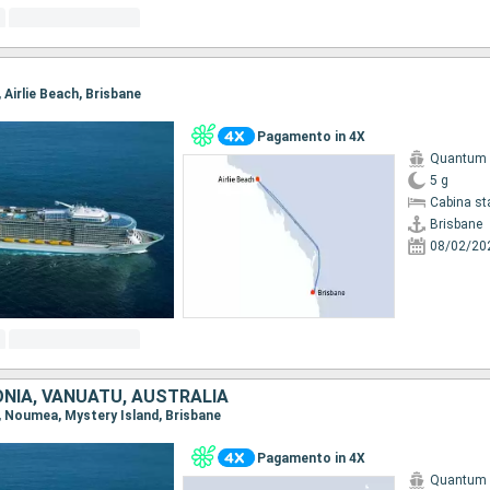
, Airlie Beach, Brisbane
Pagamento in 4X
Quantum o
5 g
Cabina st
Brisbane
08/02/20
NIA, VANUATU, AUSTRALIA
e, Noumea, Mystery Island, Brisbane
Pagamento in 4X
Quantum o