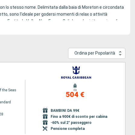
con lo stesso nome. Delimitata dalla baia di Moreton e circondata
etto, sono l'ideale per godersi momenti di relax o attività
come Fortitude Valley, New Farm o Salisbury da visitare prima di
ggiate lungo il suo giardino giapponese o in mezzo ai cactus.
Ordina per Popolarità
sland Cultural Centre con i suoi numerosi musei, come il
 contemporanea australiana. Una sosta a South Bank Parklands ti
 della città.
le attività che renderanno la tua vacanza più interessante. A 20
f the Seas
da
504 €
 fiume che costeggia il parco. Le serate offrono vari spettacoli da
andard
ti locali.
BAMBINI DA 99€
28
Fino a 900€ di sconto per cabina
-60% sul 2° passeggero
Pensione completa