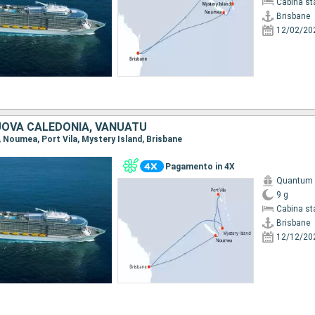
Cabina st
Brisbane
12/02/20
UOVA CALEDONIA, VANUATU
e, Noumea, Port Vila, Mystery Island, Brisbane
Pagamento in 4X
Quantum o
9 g
Cabina st
Brisbane
12/12/20