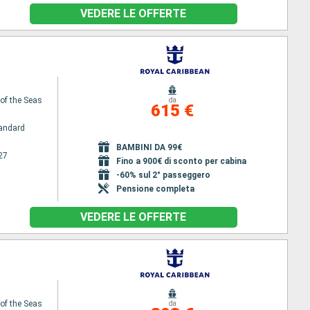
VEDERE LE OFFERTE
f the Seas
da
615 €
andard
BAMBINI DA 99€
27
Fino a 900€ di sconto per cabina
-60% sul 2° passeggero
Pensione completa
VEDERE LE OFFERTE
f the Seas
da