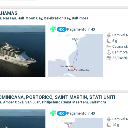
BAHAMAS
ra, Nassau, Half Moon Cay, Celebration Key, Baltimora
Pagamento in 4X
Carnival M
8 g
Cabina st
Baltimora
22/04/20
MINICANA, PORTORICO, SAINT MARTIN, STATI UNITI
ra, Amber Cove, San Juan, Philipsburg (Saint Maarten), Baltimora
Pagamento in 4X
Carnival M
10 g