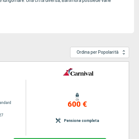
bre lungomare. Una città diversa, Baltimora possiede varie
Ordina per Popolarità
da
600 €
andard
27
Pensione completa