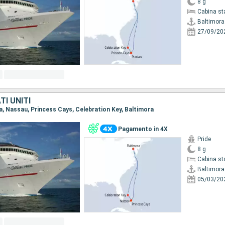
8 g
Cabina st
Baltimora
27/09/20
I UNITI
ra, Nassau, Princess Cays, Celebration Key, Baltimora
Pagamento in 4X
Pride
8 g
Cabina st
Baltimora
05/03/20