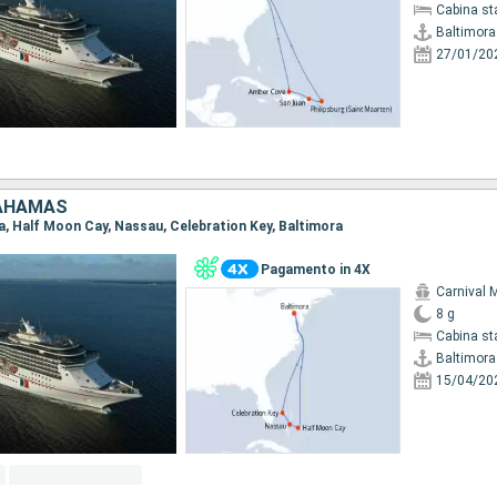
Cabina st
Baltimora
27/01/20
BAHAMAS
ra, Half Moon Cay, Nassau, Celebration Key, Baltimora
Pagamento in 4X
Carnival M
8 g
Cabina st
Baltimora
15/04/20