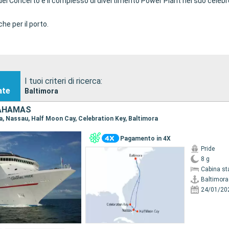
one del Concerto e il complesso di divertimento Power Plant nel suo cele
he per il porto.
I tuoi criteri di ricerca:
ate
Baltimora
BAHAMAS
ra, Nassau, Half Moon Cay, Celebration Key, Baltimora
Pagamento in 4X
Pride
8 g
Cabina st
Baltimora
24/01/20