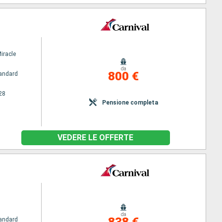
iracle
da
800 €
andard
28
Pensione completa
VEDERE LE OFFERTE
da
838 €
andard