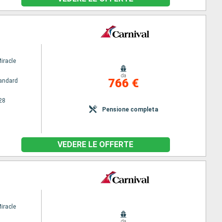
iracle
da
766 €
andard
28
Pensione completa
VEDERE LE OFFERTE
iracle
da