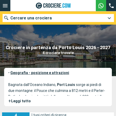
Cercare una crociera
Le nostre destinazioni
Crociere in partenza da Porto Louis 2026 - 2027
4 crociere trovate
Mesi di partenza
Porti
Compagnie
•
Geografia - posizione e attrazioni
Ricerca
Bagnata dall'Oceano Indiano,
Port Louis
sorge ai piedi di
due montagne: il Pouce che culmina a 812 metri e il Pieter-
Both che domina la città dalla sua altezza di 823 metri. Il
+
Leggi tutto
suo porto è il punto di partenza di numerosi itinerari di
crociera nell'Oceano Indiano e nel
Mar Rosso
. Capitale di
Mauritius dal 1735, Port-Louis è un luogo dove la vita è
4
I tuoi criteri di ricerca: