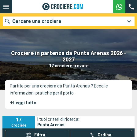
Cercare una crociera
Crociere in partenza da Punta Arenas 2026 -
Le nostre destinazioni
2027
17 crociere trovate
Mesi di partenza
Porti
Compagnie
Partite per una crociera da Punta Arenas ? Ecco le
informazioni pratiche per il porto.
Ricerca
+
Leggi tutto
17
I tuoi criteri di ricerca:
Punta Arenas
crociere
Filtra
Ordina