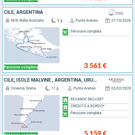
CILE, ARGENTINA
M/N Stella Australis
5 g
Punta Arenas
27/10/2026
Pensione completa
3 561 €
Pensione completa
CILE, ISOLE MALVINE , ARGENTINA, URUGUAY, BRASILE
Oceania Sirena
17 g
Punta Arenas
02/02/2028
BEVANDE INCLUSE*
CREDITO A BORDO*
Pensione completa
5 159 €