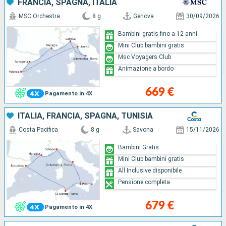
FRANCIA, SPAGNA, ITALIA
MSC Orchestra
8 g
Genova
30/09/2026
Bambini gratis fino a 12 anni
Mini Club bambini gratis
Msc Voyagers Club
Animazione a bordo
669 €
Pagamento in 4X
ITALIA, FRANCIA, SPAGNA, TUNISIA
Costa Pacifica
8 g
Savona
15/11/2026
Bambini Gratis
Mini Club bambini gratis
All Inclusive disponibile
Pensione completa
679 €
Pagamento in 4X