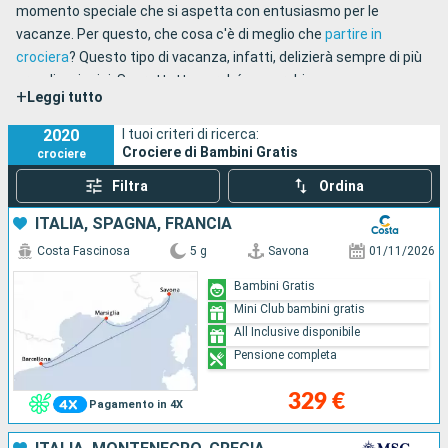
momento speciale che si aspetta con entusiasmo per le
vacanze. Per questo, che cosa c'è di meglio che
partire in
crociera
? Questo tipo di vacanza, infatti, delizierà sempre di più
grandi e piccini. Soprattutto perché se cerchi una vacanza
+
Leggi tutto
speciale per tutta la famiglia, la scelta di una
crociera bambini
gratis
è vantaggiosa sia per te che per il tuo portafoglio. Potrai
2020
I tuoi criteri di ricerca:
trascorrere momenti indimenticabili a basso costo.
Crociere di Bambini Gratis
crociere
Filtra
Ordina
ITALIA, SPAGNA, FRANCIA
Costa Fascinosa
5 g
Savona
01/11/2026
Bambini Gratis
Mini Club bambini gratis
All Inclusive disponibile
Pensione completa
329 €
Pagamento in 4X