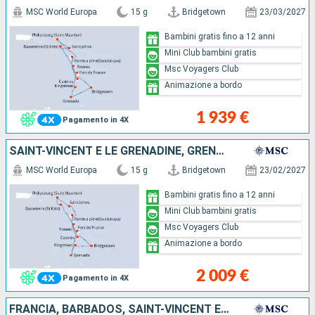
MSC World Europa
15 g
Bridgetown
23/03/2027
Bambini gratis fino a 12 anni
Mini Club bambini gratis
Msc Voyagers Club
Animazione a bordo
1 939 €
Pagamento in 4X
SAINT-VINCENT E LE GRENADINE, GRENADA, ANTIGUA E BARBUDA, SAINT MARTIN, SAN CRISTOFORO E NEVIS, DOMINICA, MARTINICA, GUADALUPA, SANTA LUCIA, BARBADOS
MSC World Europa
15 g
Bridgetown
23/02/2027
Bambini gratis fino a 12 anni
Mini Club bambini gratis
Msc Voyagers Club
Animazione a bordo
2 009 €
Pagamento in 4X
FRANCIA, BARBADOS, SAINT-VINCENT E LE GRENADINE, GRENADA, SANTA LUCIA