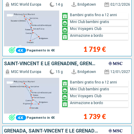
MSC World Europa
14 g
Bridgetown
02/12/2026
Bambini gratis fino a 12 anni
Mini Club bambini gratis
Msc Voyagers Club
Animazione a bordo
1 719 €
Pagamento in 4X
SAINT-VINCENT E LE GRENADINE, GRENADA, SAINT MARTIN, ANTIGUA E BARBUDA, SAN CRISTOFORO E NEVIS, DOMINICA, MARTINICA, GUADALUPA, SANTA LUCIA, BARBADOS
MSC World Europa
15 g
Bridgetown
12/01/2027
Bambini gratis fino a 12 anni
Mini Club bambini gratis
Msc Voyagers Club
Animazione a bordo
1 739 €
Pagamento in 4X
GRENADA, SAINT-VINCENT E LE GRENADINE, SAINT MARTIN, ANTIGUA E BARBUDA, SAN CRISTOFORO E NEVIS, DOMINICA, MARTINICA, GUADALUPA, SANTA LUCIA, BARBADOS