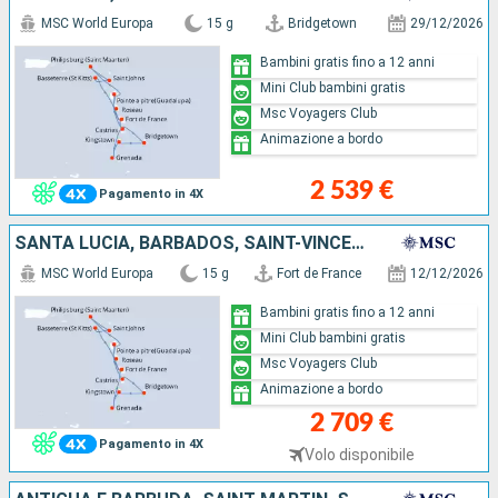
MSC World Europa
15 g
Bridgetown
29/12/2026
Bambini gratis fino a 12 anni
Mini Club bambini gratis
Msc Voyagers Club
Animazione a bordo
2 539 €
Pagamento in 4X
SANTA LUCIA, BARBADOS, SAINT-VINCENT E LE GRENADINE, GRENADA, GUADALUPA, SAINT MARTIN, ANTIGUA E BARBUDA, SAN CRISTOFORO E NEVIS, DOMINICA, MARTINICA
MSC World Europa
15 g
Fort de France
12/12/2026
Bambini gratis fino a 12 anni
Mini Club bambini gratis
Msc Voyagers Club
Animazione a bordo
2 709 €
Pagamento in 4X
Volo disponibile