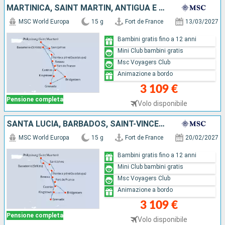
MARTINICA, SAINT MARTIN, ANTIGUA E BARBUDA, SAN CRISTOFORO E NEVIS, DOMINICA, GUADALUPA, SANTA LUCIA, BARBADOS, GRENADA, SAINT-VINCENT E LE GRENADINE
MSC World Europa
15 g
Fort de France
13/03/2027
Bambini gratis fino a 12 anni
Mini Club bambini gratis
Msc Voyagers Club
Animazione a bordo
3 109 €
Pensione completa
Volo disponibile
SANTA LUCIA, BARBADOS, SAINT-VINCENT E LE GRENADINE, GRENADA, GUADALUPA, ANTIGUA E BARBUDA, SAINT MARTIN, SAN CRISTOFORO E NEVIS, DOMINICA, MARTINICA
MSC World Europa
15 g
Fort de France
20/02/2027
Bambini gratis fino a 12 anni
Mini Club bambini gratis
Msc Voyagers Club
Animazione a bordo
3 109 €
Pensione completa
Volo disponibile