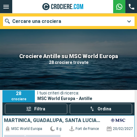
Cercare una crociera
Le nostre destinazioni
Crociere Antille su MSC World Europa
28 crociere trovate
Mesi di partenza
Porti
Compagnie
28
I tuoi criteri di ricerca:
Ricerca
MSC World Europa - Antille
crociere
Filtra
Ordina
MARTINICA, GUADALUPA, SANTA LUCIA, BARBADOS, SAINT-VINCENT E LE GRENADINE, GRENADA
MSC World Europa
8 g
Fort de France
20/02/2027