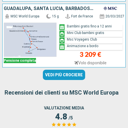
GUADALUPA, SANTA LUCIA, BARBADOS, GRENADA, SAINT-VINCENT E LE GRENADINE, SAINT MARTIN, ANTIGUA E BARBUDA, SAN CRISTOFORO E NEVIS, DOMINICA, MARTINICA
MSC World Europa
15 g
Fort de France
20/03/2027
Bambini gratis fino a 12 anni
Mini Club bambini gratis
Msc Voyagers Club
Animazione a bordo
3 209 €
Pensione completa
Volo disponibile
VEDI PIÙ CROCIERE
Recensioni dei clienti su MSC World Europa
VALUTAZIONE MEDIA
4.8
/5