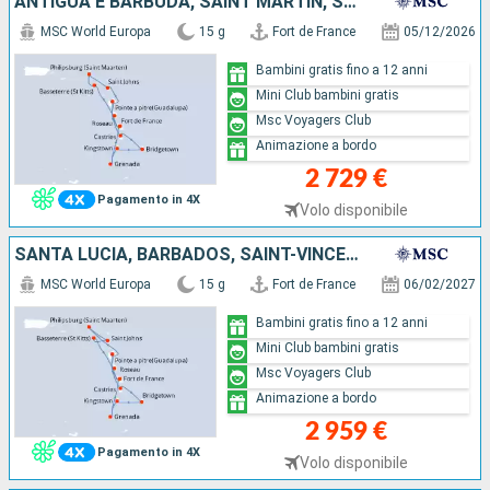
ANTIGUA E BARBUDA, SAINT MARTIN, SAN CRISTOFORO E NEVIS, DOMINICA, GUADALUPA, SANTA LUCIA, BARBADOS, SAINT-VINCENT E LE GRENADINE, GRENADA, MARTINICA
MSC World Europa
15 g
Fort de France
05/12/2026
Bambini gratis fino a 12 anni
Mini Club bambini gratis
Msc Voyagers Club
Animazione a bordo
2 729 €
Pagamento in 4X
Volo disponibile
SANTA LUCIA, BARBADOS, SAINT-VINCENT E LE GRENADINE, GRENADA, GUADALUPA, SAINT MARTIN, ANTIGUA E BARBUDA, SAN CRISTOFORO E NEVIS, DOMINICA, MARTINICA
MSC World Europa
15 g
Fort de France
06/02/2027
Bambini gratis fino a 12 anni
Mini Club bambini gratis
Msc Voyagers Club
Animazione a bordo
2 959 €
Pagamento in 4X
Volo disponibile