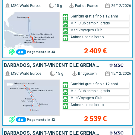
MSC World Europa
15 g
Fort de France
26/12/2026
Bambini gratis fino a 12 anni
Mini Club bambini gratis
Msc Voyagers Club
Animazione a bordo
2 409 €
Pagamento in 4X
BARBADOS, SAINT-VINCENT E LE GRENADINE, GRENADA, SAINT MARTIN, ANTIGUA E BARBUDA, SAN CRISTOFORO E NEVIS, DOMINICA, MARTINICA, GUADALUPA
MSC World Europa
15 g
Bridgetown
15/12/2026
Bambini gratis fino a 12 anni
Mini Club bambini gratis
Msc Voyagers Club
Animazione a bordo
2 539 €
Pagamento in 4X
BARBADOS, SAINT-VINCENT E LE GRENADINE, GRENADA, SANTA LUCIA, SAINT MARTIN, ANTIGUA E BARBUDA, SAN CRISTOFORO E NEVIS, DOMINICA, MARTINICA, GUADALUPA