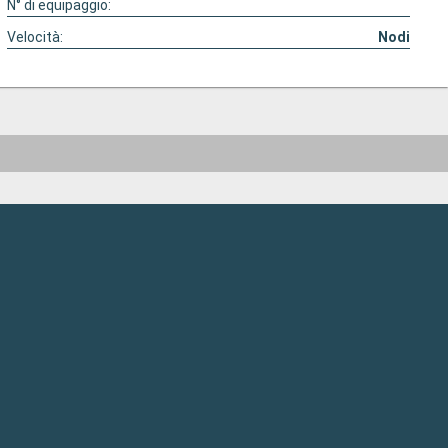
N° di equipaggio:
Velocità:
Nodi