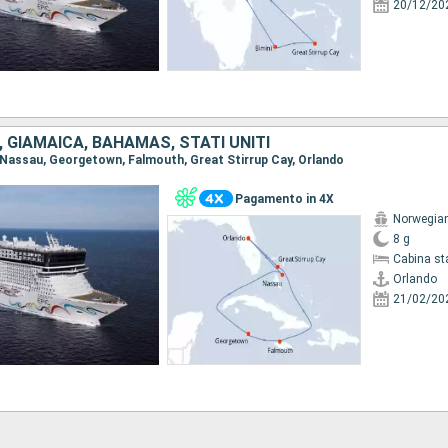
20/12/20
 GIAMAICA, BAHAMAS, STATI UNITI
o, Nassau, Georgetown, Falmouth, Great Stirrup Cay, Orlando
Pagamento in 4X
Norwegian
8 g
Cabina st
Orlando
21/02/20