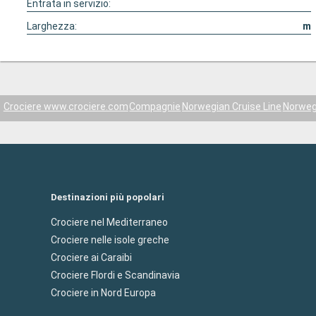
Entrata in servizio:
Larghezza:
m
Crociere www.crociere.com
Compagnie
Norwegian Cruise Line
Norweg
Destinazioni più popolari
Crociere nel Mediterraneo
Crociere nelle isole greche
Crociere ai Caraibi
Crociere Flordi e Scandinavia
Crociere in Nord Europa