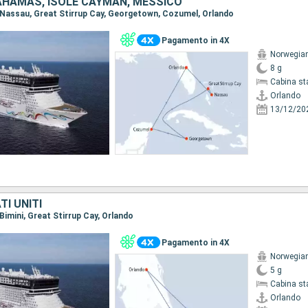
BAHAMAS, ISOLE CAYMAN, MESSICO
o, Nassau, Great Stirrup Cay, Georgetown, Cozumel, Orlando
Pagamento in 4X
Norwegian
8 g
Cabina st
Orlando
13/12/20
I UNITI
 Bimini, Great Stirrup Cay, Orlando
Pagamento in 4X
Norwegian
5 g
Cabina st
Orlando