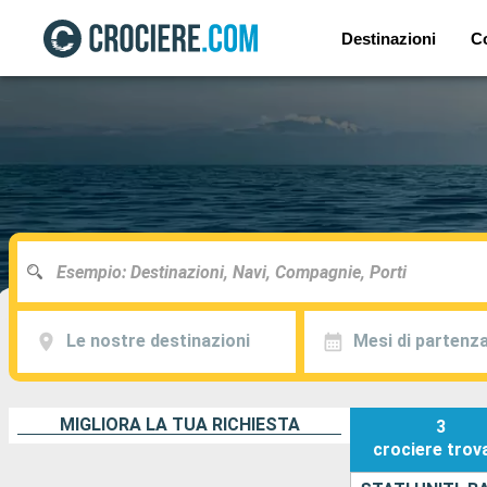
Destinazioni
C
Le nostre destinazioni
Mesi di partenz
MIGLIORA LA TUA RICHIESTA
3
crociere
trov