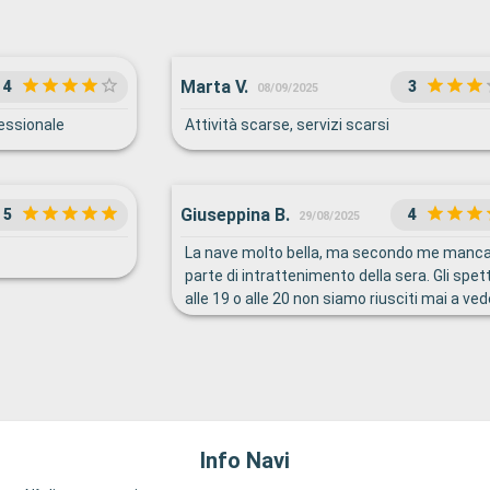
Marta V.
4
3
08/09/2025
fessionale
Attività scarse, servizi scarsi
Giuseppina B.
5
4
29/08/2025
La nave molto bella, ma secondo me manca
parte di intrattenimento della sera. Gli spet
alle 19 o alle 20 non siamo riusciti mai a vede
(gli americani mangiano alle 17/18) e per il 
cena, a parte il White party terminato alle 2
non c'era nulla da fare.
Info Navi