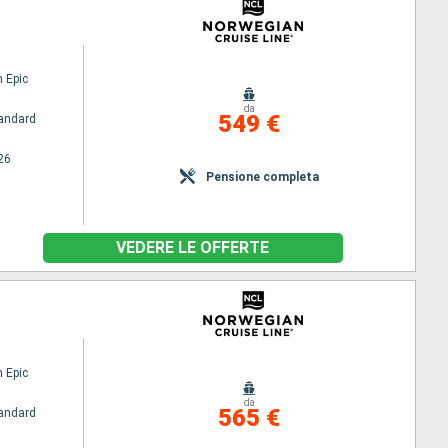
 Epic
da
549 €
andard
26
Pensione completa
VEDERE LE OFFERTE
 Epic
da
565 €
andard