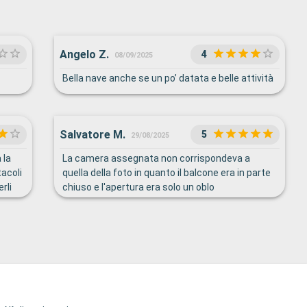
Angelo Z.
4
08/09/2025
Bella nave anche se un po’ datata e belle attività
Salvatore M.
5
29/08/2025
 la
La camera assegnata non corrispondeva a
tacoli
quella della foto in quanto il balcone era in parte
rli
chiuso e l'apertura era solo un oblo
dopo
3)