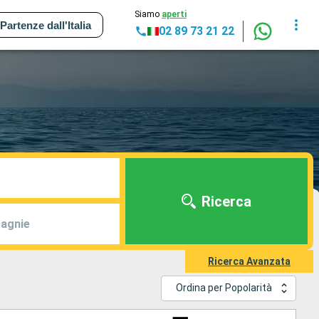
Siamo
aperti
Partenze dall'Italia
02 89 73 21 22
Ricerca
agnie
Ricerca Avanzata
Ordina per Popolarità