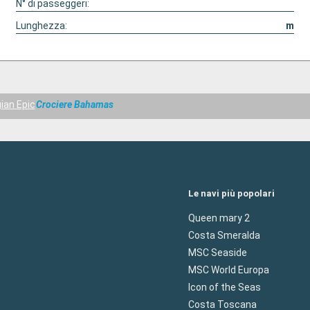
N° di passeggeri:
Lunghezza:
m
ian Epic
Crociere Bahamas
Le navi più popolari
Queen mary 2
Costa Smeralda
MSC Seaside
MSC World Europa
Icon of the Seas
Costa Toscana