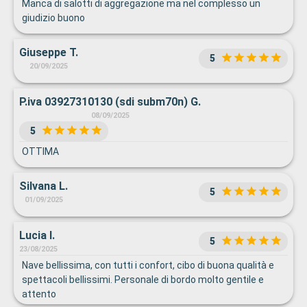
Manca di salotti di aggregazione ma nel complesso un
giudizio buono
Giuseppe T.
5
20/09/2025
P.iva 03927310130 (sdi subm70n) G.
08/09/2025
5
OTTIMA
Silvana L.
5
01/09/2025
Lucia I.
5
23/08/2025
Nave bellissima, con tutti i confort, cibo di buona qualità e
spettacoli bellissimi. Personale di bordo molto gentile e
attento