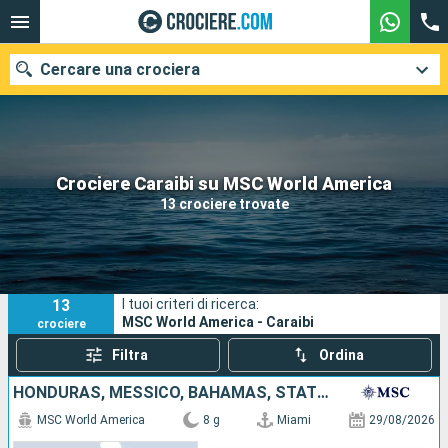
Cercare una crociera
Le nostre destinazioni
Crociere Caraibi su MSC World America
13 crociere trovate
Mesi di partenza
Porti
Compagnie
13
I tuoi criteri di ricerca:
Ricerca
MSC World America - Caraibi
crociere
Filtra
Ordina
HONDURAS, MESSICO, BAHAMAS, STATI UNITI
MSC World America
8 g
Miami
29/08/2026