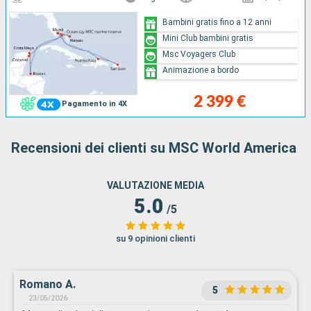
Bambini gratis fino a 12 anni
Mini Club bambini gratis
Msc Voyagers Club
Animazione a bordo
2 399 €
Pagamento in 4X
Recensioni dei clienti su MSC World America
VALUTAZIONE MEDIA
5.0
/5
su 9 opinioni clienti
Romano A.
5
23/05/2026