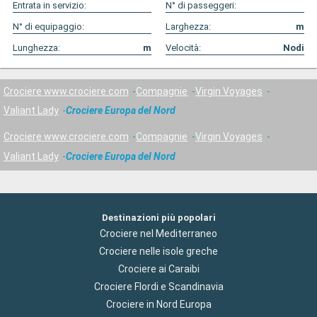
Entrata in servizio:
N° di passeggeri:
N° di equipaggio:
Larghezza:
m
Lunghezza:
m
Velocità:
Nodi
Crociere www.crociere.com
Compagnie
Virgin Voyages
Valiant Lady
Crociere Europa del Nord
Crociere www.crociere.com
Compagnie
Virgin Voyages
Valiant Lady
Crociere Europa del Nord
Destinazioni più popolari
Crociere nel Mediterraneo
Crociere nelle isole greche
Crociere ai Caraibi
Crociere Flordi e Scandinavia
Crociere in Nord Europa