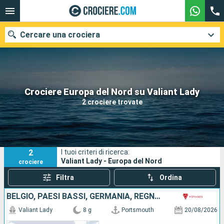
Cercare una crociera
Le nostre destinazioni
Crociere Europa del Nord su Valiant Lady
2 crociere trovate
Mesi di partenza
Porti
Compagnie
2
I tuoi criteri di ricerca:
Ricerca
Valiant Lady - Europa del Nord
crociere
Filtra
Ordina
BELGIO, PAESI BASSI, GERMANIA, REGNO UNITO
Valiant Lady
8 g
Portsmouth
20/08/2026