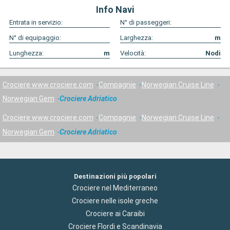
Info Navi
Entrata in servizio:
N° di passeggeri:
N° di equipaggio:
Larghezza:
m
Lunghezza:
m
Velocità:
Nodi
Crociere www.crociere.com
Compagnie
Norwegian Cruise Line
Norwegian Gem
Crociere Adriatico
Crociere www.crociere.com
Compagnie
Norwegian Cruise Line
Norwegian Gem
Crociere Adriatico
Destinazioni più popolari
Crociere nel Mediterraneo
Crociere nelle isole greche
Crociere ai Caraibi
Crociere Flordi e Scandinavia