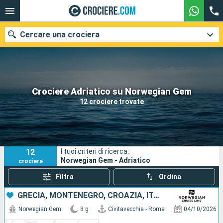
Cercare una crociera
Le nostre destinazioni
Crociere Adriatico su Norwegian Gem
12 crociere trovate
Mesi di partenza
Porti
Compagnie
12
I tuoi criteri di ricerca:
Ricerca
Norwegian Gem - Adriatico
crociere
Filtra
Ordina
GRECIA, MONTENEGRO, CROAZIA, ITALIA
Norwegian Gem
8 g
Civitavecchia - Roma
04/10/2026