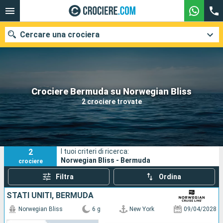
Cercare una crociera
Le nostre destinazioni
Crociere Bermuda su Norwegian Bliss
2 crociere trovate
Mesi di partenza
Porti
Compagnie
2
I tuoi criteri di ricerca:
Ricerca
Norwegian Bliss - Bermuda
crociere
Filtra
Ordina
STATI UNITI, BERMUDA
Norwegian Bliss
6 g
New York
09/04/2028