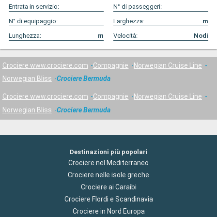
Entrata in servizio:
N° di passeggeri:
N° di equipaggio:
Larghezza:
m
Lunghezza:
m
Velocità:
Nodi
Crociere www.crociere.com
Compagnie
Norwegian Cruise Line
Norwegian Bliss
Crociere Bermuda
Crociere www.crociere.com
Compagnie
Norwegian Cruise Line
Norwegian Bliss
Crociere Bermuda
Destinazioni più popolari
Crociere nel Mediterraneo
Crociere nelle isole greche
Crociere ai Caraibi
Crociere Flordi e Scandinavia
Crociere in Nord Europa