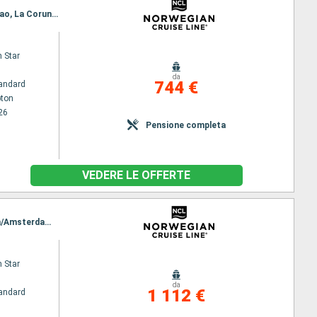
Itinerario : Southampton, Ijmuiden/Amsterdam, Zeebrugge, Le Havre, La Rochelle, Le Verdon, Bilbao, La Coruna, Vigo, Lisbona
 Star
da
744 €
andard
ton
26
Pensione completa
VEDERE LE OFFERTE
Itinerario : Lisbona, Leixoes, La Coruna, Gijon, Bilbao, Le Verdon, La Rochelle, Zeebrugge, Ijmuiden/Amsterdam, Le Havre, Southampton
 Star
da
1 112 €
andard