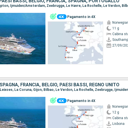
PAESI BASSI, BELGIO, FRANCIA, SPAGNA, PORTOGALLO
Pagamento in 4X
Norwegian
11 g
Cabina st
Southamp
27/09/20
PAGNA, FRANCIA, BELGIO, PAESI BASSI, REGNO UNITO
Pagamento in 4X
Norwegian
12 g
Cabina st
Lisbona