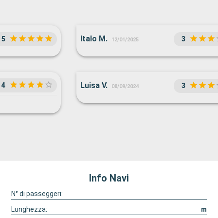
Italo M.
5
3
12/01/2025
Luisa V.
4
3
08/09/2024
Info Navi
N° di passeggeri:
Lunghezza:
m