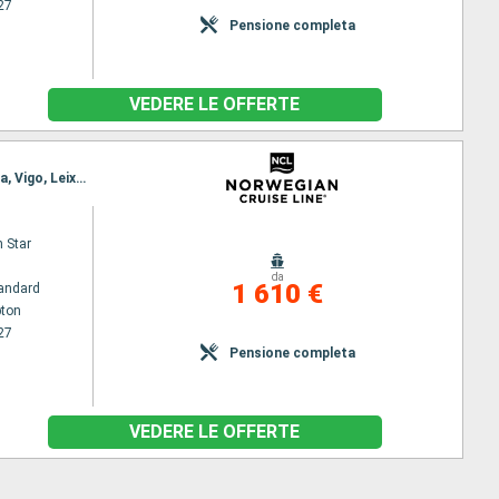
27
Pensione completa
VEDERE LE OFFERTE
Itinerario : Southampton, Zeebrugge, Ijmuiden/Amsterdam, Le Havre, Le Verdon, Bilbao, La Coruna, Vigo, Leixoes, Lisbona
 Star
da
1 610 €
andard
ton
27
Pensione completa
VEDERE LE OFFERTE