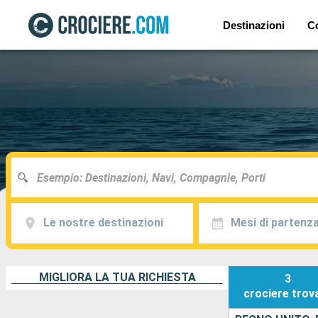
Destinazioni
C
Le nostre destinazioni
Mesi di partenz
MIGLIORA LA TUA RICHIESTA
3
crociere
trov