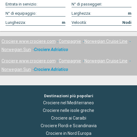
Entrata in servizio:
N° di passeggeri:
N° di equipaggio:
Larghezza:
m
Lunghezza:
m
Velocità:
Nodi
Crociere www.crociere.com
Compagnie
Norwegian Cruise Line
Norwegian Sun
Crociere Adriatico
Crociere www.crociere.com
Compagnie
Norwegian Cruise Line
Norwegian Sun
Crociere Adriatico
Destinazioni più popolari
Crociere nel Mediterraneo
Crociere nelle isole greche
Crociere ai Caraibi
Crociere Flordi e Scandinavia
Crociere in Nord Europa