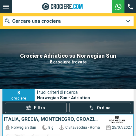
Cercare una crociera
Le nostre destinazioni
Crociere Adriatico su Norwegian Sun
8 crociere trovate
Mesi di partenza
Porti
Compagnie
8
I tuoi criteri di ricerca:
Ricerca
Norwegian Sun - Adriatico
crociere
Filtra
Ordina
ITALIA, GRECIA, MONTENEGRO, CROAZIA, SLOVENIA
Norwegian Sun
8 g
Civitavecchia - Roma
25/07/2027