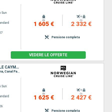
n Sun
+
da
da
1 605 €
2 332 €
andard
27
Pensione completa
VEDERE LE OFFERTE
BAHAMAS, REPUBBLICA DOMINICANA, ARUBA, PANAMA, COSTA RICA, ISOLE CAYMAN, STATI UNITI
Itinerario : Miami, Great Stirrup Cay, Cabo Rojo, Willemstad (Curacao), Oranjestad, Colon - Panama, Canal Panama - Lac Gatun, Puerto Limon, Georgetown, Miami
n Sun
+
da
da
1 625 €
2 427 €
andard
26
Pensione completa