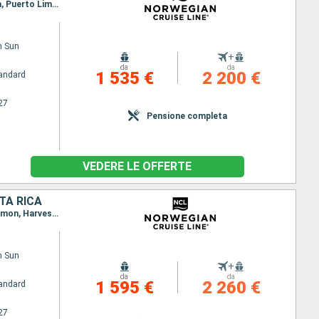
Itinerario : Miami, Georgetown, Falmouth, Cartagena, Canal Panama - Lac Gatun, Colon - Panama, Puerto Limon, Harvest Caye, Cozumel, Miami
n Sun
+
da
da
1 535 €
2 200 €
andard
27
Pensione completa
VEDERE LE OFFERTE
TA RICA
Itinerario : Miami, Georgetown, Cartagena, Colon - Panama, Canal Panama - Lac Gatun, Puerto Limon, Harvest Caye, Cozumel, Miami
n Sun
+
da
da
1 595 €
2 260 €
andard
27