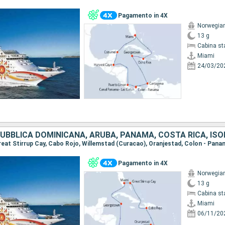
Pagamento in 4X
Norwegia
13 g
Cabina st
Miami
24/03/20
Pagamento in 4X
Norwegia
13 g
Cabina st
Miami
06/11/20