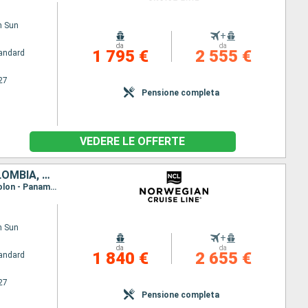
n Sun
+
da
da
1 795 €
2 555 €
andard
27
Pensione completa
VEDERE LE OFFERTE
COSTA RICA, ARUBA, REPUBBLICA DOMINICANA, PANAMA, BAHAMAS, COLOMBIA, STATI UNITI
Itinerario : Miami, Great Stirrup Cay, Cabo Rojo, Willemstad (Curacao), Oranjestad, Cartagena, Colon - Panama, Canal Panama - Lac Gatun, Puerto Limon, Miami
n Sun
+
da
da
1 840 €
2 655 €
andard
27
Pensione completa