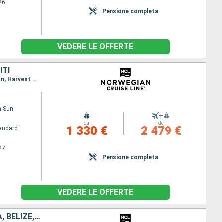
26
Pensione completa
VEDERE LE OFFERTE
ITI
Itinerario : Miami, Falmouth, Cartagena, Canal Panama - Lac Gatun, Colon - Panama, Puerto Limon, Harvest Caye, Cozumel, Miami
n Sun
+
da
da
1 330 €
2 479 €
andard
27
Pensione completa
VEDERE LE OFFERTE
STATI UNITI, ISOLE CAYMAN, GIAMAICA, COLOMBIA, PANAMA, COSTA RICA, BELIZE, MESSICO