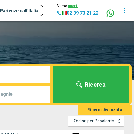
Siamo
aperti
Partenze dall'Italia
02 89 73 21 22
Ricerca
agnie
Ricerca Avanzata
Ordina per Popolarità