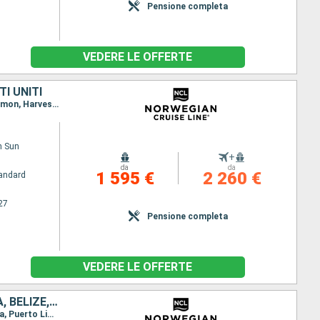
Pensione completa
VEDERE LE OFFERTE
I UNITI
Itinerario : Miami, Georgetown, Cartagena, Colon - Panama, Canal Panama - Lac Gatun, Puerto Limon, Harvest Caye, Cozumel, Miami
n Sun
+
da
da
1 595 €
2 260 €
andard
27
Pensione completa
VEDERE LE OFFERTE
STATI UNITI, GIAMAICA, ISOLE CAYMAN, COLOMBIA, PANAMA, COSTA RICA, BELIZE, MESSICO
Itinerario : Miami, Ocho Rios, Georgetown, Cartagena, Canal Panama - Lac Gatun, Colon - Panama, Puerto Limon, Harvest Caye, Cozumel, Miami