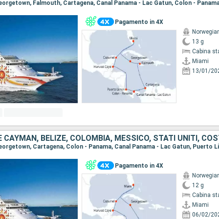
Pagamento in 4X
Norwegia
13 g
Cabina st
Miami
13/01/20
 CAYMAN, BELIZE, COLOMBIA, MESSICO, STATI UNITI, COS
Pagamento in 4X
Norwegia
12 g
Cabina st
Miami
06/02/20