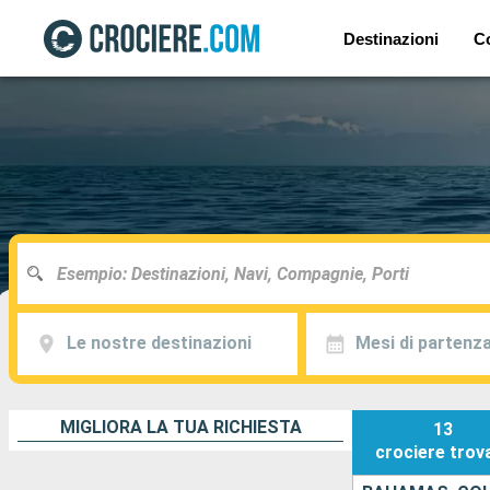
Destinazioni
C
Le nostre destinazioni
Mesi di partenz
MIGLIORA LA TUA RICHIESTA
13
crociere
trov