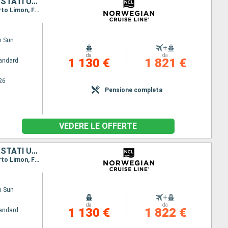
BAHAMAS, COLOMBIA, PANAMA, COSTA RICA, GIAMAICA, ISOLE CAYMAN, STATI UNITI
Itinerario : Miami, Great Stirrup Cay, Cartagena, Canal Panama - Lac Gatun, Colon - Panama, Puerto Limon, Falmouth, Georgetown, Miami
n Sun
+
da
da
1 130 €
1 821 €
andard
26
Pensione completa
VEDERE LE OFFERTE
BAHAMAS, COLOMBIA, PANAMA, COSTA RICA, GIAMAICA, ISOLE CAYMAN, STATI UNITI
Itinerario : Miami, Great Stirrup Cay, Cartagena, Canal Panama - Lac Gatun, Colon - Panama, Puerto Limon, Falmouth, Georgetown, Miami
n Sun
+
da
da
1 130 €
1 822 €
andard