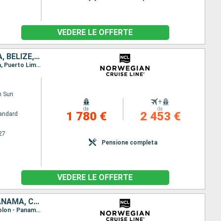
VEDERE LE OFFERTE
STATI UNITI, ISOLE CAYMAN, GIAMAICA, COLOMBIA, PANAMA, COSTA RICA, BELIZE, MESSICO
Itinerario : Miami, Georgetown, Falmouth, Cartagena, Canal Panama - Lac Gatun, Colon - Panama, Puerto Limon, Harvest Caye, Cozumel, Miami
n Sun
+
da
da
1 780 €
2 453 €
andard
27
Pensione completa
VEDERE LE OFFERTE
STATI UNITI, BAHAMAS, REPUBBLICA DOMINICANA, ARUBA, COLOMBIA, PANAMA, COSTA RICA
Itinerario : Miami, Great Stirrup Cay, Cabo Rojo, Oranjestad, Willemstad (Curacao), Cartagena, Colon - Panama, Canal Panama - Lac Gatun, Puerto Limon, Miami