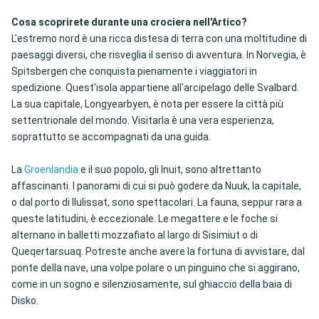
Cosa scoprirete durante una crociera nell'Artico?
L'estremo nord è una ricca distesa di terra con una moltitudine di
paesaggi diversi, che risveglia il senso di avventura. In Norvegia, è
Spitsbergen che conquista pienamente i viaggiatori in
spedizione. Quest'isola appartiene all'arcipelago delle Svalbard.
La sua capitale, Longyearbyen, è nota per essere la città più
settentrionale del mondo. Visitarla è una vera esperienza,
soprattutto se accompagnati da una guida.
La
Groenlandia
e il suo popolo, gli Inuit, sono altrettanto
affascinanti. I panorami di cui si può godere da Nuuk, la capitale,
o dal porto di Ilulissat, sono spettacolari. La fauna, seppur rara a
queste latitudini, è eccezionale. Le megattere e le foche si
alternano in balletti mozzafiato al largo di Sisimiut o di
Queqertarsuaq. Potreste anche avere la fortuna di avvistare, dal
ponte della nave, una volpe polare o un pinguino che si aggirano,
come in un sogno e silenziosamente, sul ghiaccio della baia di
Disko.