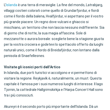
L'
Islanda
è una terra di meraviglie. La fine del mondo, Latrabjarg,
villaggi costieri colorati come quello di Grundarfjordur, e fiordi
come il fiordo della balena, Hvalfjördur, vi aspettano per il vostro
più grande piacere. Un regno dove vulcani e ghiaccio si
mischiano, un territorio che non lascia nessuno indifferente. Sia
di giorno che di notte, la sua magia affascina. Sole di
mezzanotte o aurora boreale: scegliete bene la stagione giusta
per la vostra crociera e godetevi lo spettacolo offerto da luoghi
naturali unici, come il fiordo di Breidafjördur, non lontano dalla
penisola di Snaefellesnes.
Visitate gli iconici porti dell’Artico
In Islanda, due porti turistici vi accolgono e vi permettono di
visitare la regione. Reykjavík è, naturalmente, un must. Questa
capitale è famosa per i suoi numerosi luoghi di interesse. Il lago
Tjornin, la cattedrale Hallgrimskirkja e l'Harpa Concert Hall sono
tra i più conosciuti.
Akureyri è il secondo porto più importante dell’Islanda. Dà un