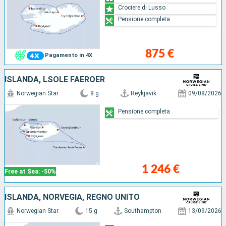
Crociere di Lusso
Pensione completa
875 €
Pagamento in 4X
ISLANDA, LSOLE FAERÖER
Norwegian Star
8 g
Reykjavik
09/08/2026
Pensione completa
1 246 €
Free at Sea: -50%
ISLANDA, NORVEGIA, REGNO UNITO
Norwegian Star
15 g
Southampton
13/09/2026