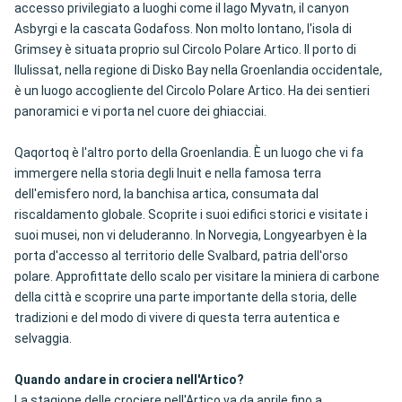
accesso privilegiato a luoghi come il lago Myvatn, il canyon
Asbyrgi e la cascata Godafoss. Non molto lontano, l'isola di
Grimsey è situata proprio sul Circolo Polare Artico. Il porto di
Ilulissat, nella regione di Disko Bay nella Groenlandia occidentale,
è un luogo accogliente del Circolo Polare Artico. Ha dei sentieri
panoramici e vi porta nel cuore dei ghiacciai.
Qaqortoq è l'altro porto della Groenlandia. È un luogo che vi fa
immergere nella storia degli Inuit e nella famosa terra
dell'emisfero nord, la banchisa artica, consumata dal
riscaldamento globale. Scoprite i suoi edifici storici e visitate i
suoi musei, non vi deluderanno. In Norvegia, Longyearbyen è la
porta d'accesso al territorio delle Svalbard, patria dell'orso
polare. Approfittate dello scalo per visitare la miniera di carbone
della città e scoprire una parte importante della storia, delle
tradizioni e del modo di vivere di questa terra autentica e
selvaggia.
Quando andare in crociera nell'Artico?
La stagione delle crociere nell'Artico va da aprile fino a