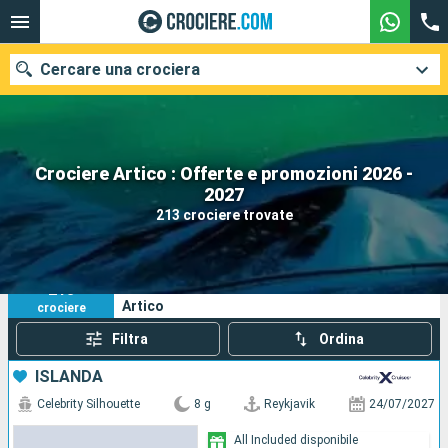
Cercare una crociera
Crociere Artico : Offerte e promozioni 2026 -
Le nostre destinazioni
2027
213 crociere trovate
Mesi di partenza
Porti
Compagnie
213
I tuoi criteri di ricerca:
Artico
crociere
Ricerca
Filtra
Ordina
ISLANDA
Celebrity Silhouette
8 g
Reykjavik
24/07/2027
All Included disponibile