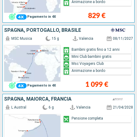
Animazione a bordo
829 €
Pagamento in 4X
SPAGNA, PORTOGALLO, BRASILE
MSC Musica
15 g
Valencia
08/11/2027
Bambini gratis fino a 12 anni
Mini Club bambini gratis
Msc Voyagers Club
Animazione a bordo
1 099 €
Pagamento in 4X
SPAGNA, MAIORCA, FRANCIA
L Austral
6 g
Valencia
21/04/2028
Pensione completa