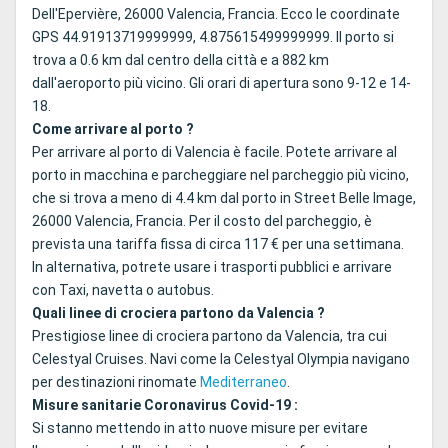
Dell'Epervière, 26000 Valencia, Francia. Ecco le coordinate
GPS 44.91913719999999, 4.875615499999999. Il porto si
trova a 0.6 km dal centro della città e a 882 km
dall'aeroporto più vicino. Gli orari di apertura sono 9-12 e 14-
18.
Come arrivare al porto ?
Per arrivare al porto di Valencia è facile. Potete arrivare al
porto in macchina e parcheggiare nel parcheggio più vicino,
che si trova a meno di 4.4 km dal porto in Street Belle Image,
26000 Valencia, Francia. Per il costo del parcheggio, è
prevista una tariffa fissa di circa 117 € per una settimana.
In alternativa, potrete usare i trasporti pubblici e arrivare
con Taxi, navetta o autobus.
Quali linee di crociera partono da Valencia ?
Prestigiose linee di crociera partono da Valencia, tra cui
Celestyal Cruises. Navi come la Celestyal Olympia navigano
per destinazioni rinomate
Mediterraneo
.
Misure sanitarie Coronavirus Covid-19 :
Si stanno mettendo in atto nuove misure per evitare