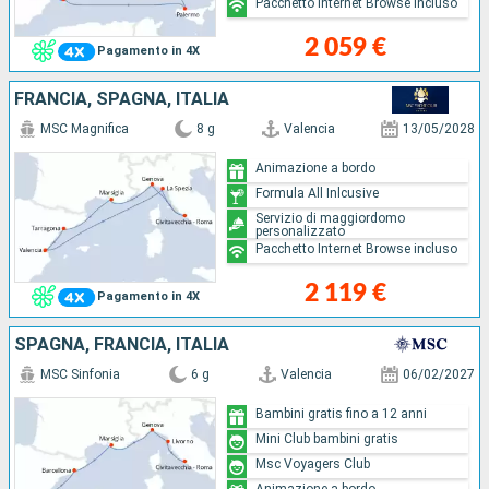
Pacchetto Internet Browse incluso
2 059 €
Pagamento in 4X
FRANCIA, SPAGNA, ITALIA
MSC Magnifica
8 g
Valencia
13/05/2028
Animazione a bordo
Formula All Inlcusive
Servizio di maggiordomo
personalizzato
Pacchetto Internet Browse incluso
2 119 €
Pagamento in 4X
SPAGNA, FRANCIA, ITALIA
MSC Sinfonia
6 g
Valencia
06/02/2027
Bambini gratis fino a 12 anni
Mini Club bambini gratis
Msc Voyagers Club
Animazione a bordo