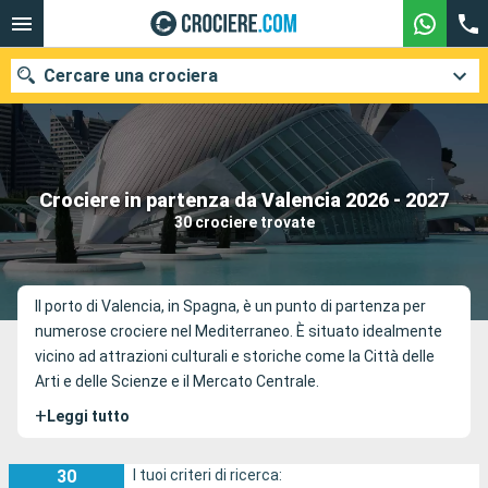
Cercare una crociera
Le nostre destinazioni
Crociere in partenza da Valencia 2026 - 2027
30 crociere trovate
Mesi di partenza
Porti
Compagnie
Il porto di Valencia, in Spagna, è un punto di partenza per
numerose crociere nel Mediterraneo. È situato idealmente
Ricerca
vicino ad attrazioni culturali e storiche come la Città delle
Arti e delle Scienze e il Mercato Centrale.
+
Leggi tutto
30
I tuoi criteri di ricerca: