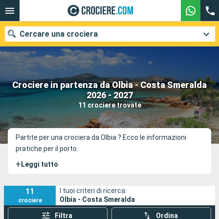
Cercare una crociera
Crociere in partenza da Olbia - Costa Smeralda
Le nostre destinazioni
2026 - 2027
11 crociere trovate
Mesi di partenza
Porti
Compagnie
Partite per una crociera da Olbia ? Ecco le informazioni
pratiche per il porto.
Ricerca
+
Leggi tutto
11
I tuoi criteri di ricerca:
Olbia - Costa Smeralda
crociere
Filtra
Ordina