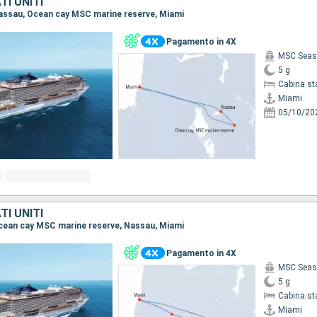
I UNITI
 Nassau, Ocean cay MSC marine reserve, Miami
Pagamento in 4X
MSC Seas
5 g
Cabina st
Miami
05/10/20
I UNITI
 Ocean cay MSC marine reserve, Nassau, Miami
Pagamento in 4X
MSC Seas
5 g
Cabina st
Miami