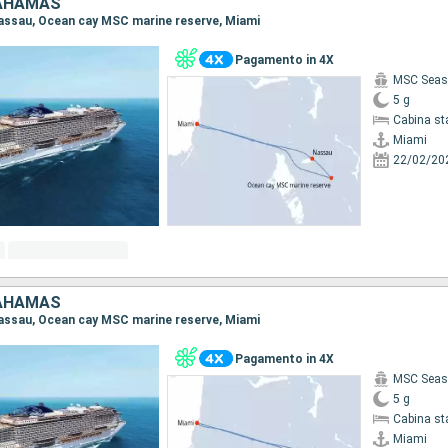
BAHAMAS
 Nassau, Ocean cay MSC marine reserve, Miami
Pagamento in 4X
MSC Seas
5 g
Cabina st
Miami
22/02/20
BAHAMAS
 Nassau, Ocean cay MSC marine reserve, Miami
Pagamento in 4X
MSC Seas
5 g
Cabina st
Miami