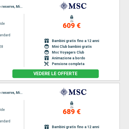
Itinerario : Miami, Ocean cay MSC marine reserve, Nassau, Miami, Nassau, Ocean cay MSC marine reserve, Miami
da
ide
609 €
andard
Bambini gratis fino a 12 anni
28
Mini Club bambini gratis
Msc Voyagers Club
Animazione a bordo
Pensione completa
VEDERE LE OFFERTE
Itinerario : Miami, Nassau, Ocean cay MSC marine reserve, Miami, Nassau, Ocean cay MSC marine reserve, Miami
da
ide
689 €
andard
Bambini gratis fino a 12 anni