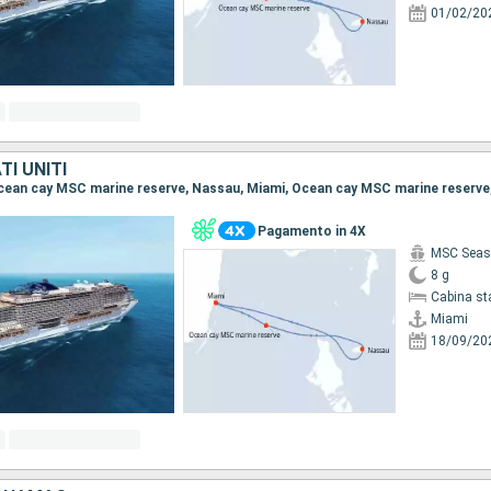
01/02/20
I UNITI
Pagamento in 4X
MSC Seas
8 g
Cabina st
Miami
18/09/20