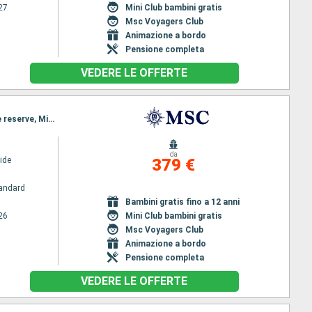
27
Mini Club bambini gratis
Msc Voyagers Club
Animazione a bordo
Pensione completa
VEDERE LE OFFERTE
Itinerario : Miami, Nassau, Ocean cay MSC marine reserve, Miami, Nassau, Ocean cay MSC marine reserve, Miami
da
ide
379 €
andard
Bambini gratis fino a 12 anni
26
Mini Club bambini gratis
Msc Voyagers Club
Animazione a bordo
Pensione completa
VEDERE LE OFFERTE