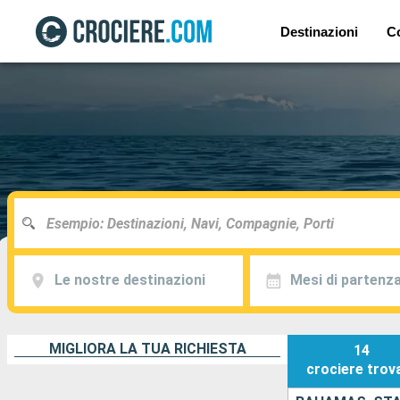
Destinazioni
C
Le nostre destinazioni
Mesi di partenz
MIGLIORA LA TUA RICHIESTA
14
crociere
trov