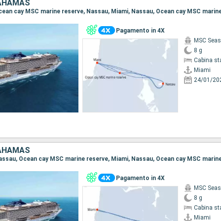
BAHAMAS
Pagamento in 4X
MSC Seas
8 g
Cabina st
Miami
24/01/20
BAHAMAS
Pagamento in 4X
MSC Seas
8 g
Cabina st
Miami