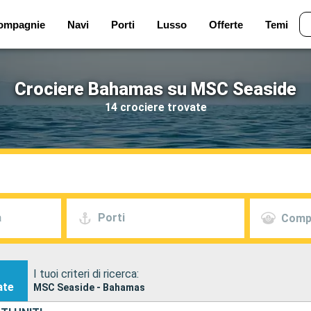
ompagnie
Navi
Porti
Lusso
Offerte
Temi
Crociere Bahamas su MSC Seaside
14 crociere trovate
a
Porti
Comp
I tuoi criteri di ricerca:
ate
MSC Seaside - Bahamas