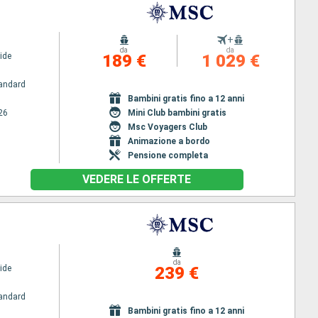
+
da
da
ide
189 €
1 029 €
andard
Bambini gratis fino a 12 anni
26
Mini Club bambini gratis
Msc Voyagers Club
Animazione a bordo
Pensione completa
VEDERE LE OFFERTE
da
ide
239 €
andard
Bambini gratis fino a 12 anni