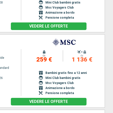
28
Mini Club bambini gratis
Msc Voyagers Club
Animazione a bordo
Pensione completa
VEDERE LE OFFERTE
+
da
da
ide
259 €
1 136 €
andard
Bambini gratis fino a 12 anni
26
Mini Club bambini gratis
Msc Voyagers Club
Animazione a bordo
Pensione completa
VEDERE LE OFFERTE