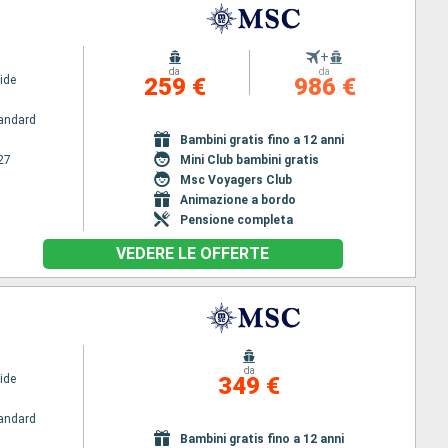
+
da
da
ide
259 €
986 €
andard
Bambini gratis fino a 12 anni
27
Mini Club bambini gratis
Msc Voyagers Club
Animazione a bordo
Pensione completa
VEDERE LE OFFERTE
da
ide
349 €
andard
Bambini gratis fino a 12 anni