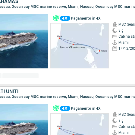
BAHAMAS
Pagamento in 4X
MSC Seas
8 g
Cabina st
Miami
14/12/20
I UNITI
Pagamento in 4X
MSC Seas
8 g
Cabina st
Miami