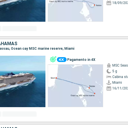
18/09/20
BAHAMAS
 Nassau, Ocean cay MSC marine reserve, Miami
Pagamento in 4X
MSC Seas
5 g
Cabina st
Miami
16/11/20