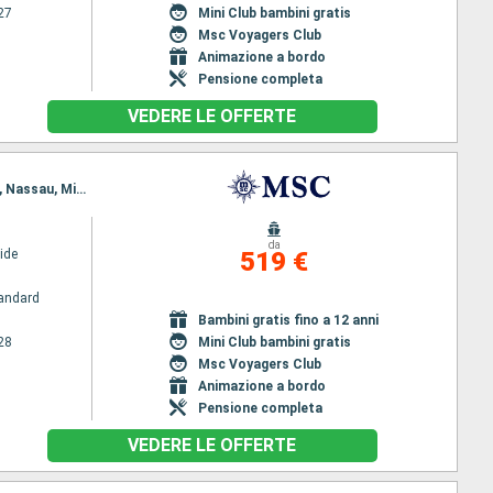
27
Mini Club bambini gratis
Msc Voyagers Club
Animazione a bordo
Pensione completa
VEDERE LE OFFERTE
Itinerario : Miami, Ocean cay MSC marine reserve, Nassau, Miami, Ocean cay MSC marine reserve, Nassau, Miami
da
ide
519 €
andard
Bambini gratis fino a 12 anni
28
Mini Club bambini gratis
Msc Voyagers Club
Animazione a bordo
Pensione completa
VEDERE LE OFFERTE