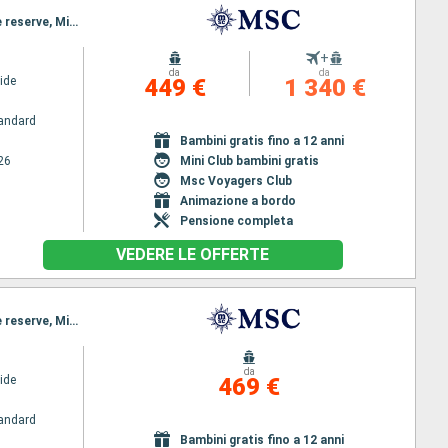
Itinerario : Miami, Nassau, Ocean cay MSC marine reserve, Miami, Nassau, Ocean cay MSC marine reserve, Miami
+
da
da
ide
449 €
1 340 €
andard
Bambini gratis fino a 12 anni
26
Mini Club bambini gratis
Msc Voyagers Club
Animazione a bordo
Pensione completa
VEDERE LE OFFERTE
Itinerario : Miami, Nassau, Ocean cay MSC marine reserve, Miami, Nassau, Ocean cay MSC marine reserve, Miami
da
ide
469 €
andard
Bambini gratis fino a 12 anni