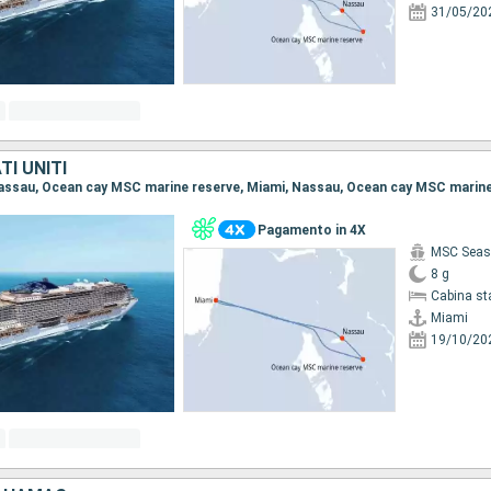
31/05/20
I UNITI
Pagamento in 4X
MSC Seas
8 g
Cabina st
Miami
19/10/20