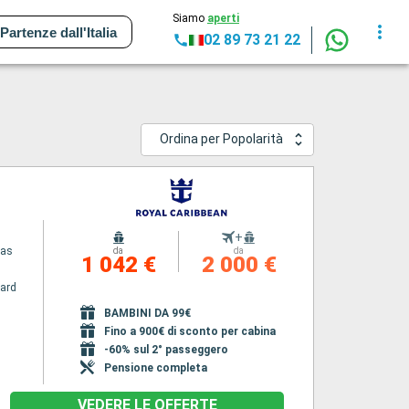
Siamo
aperti
Partenze dall'Italia
02 89 73 21 22
Ordina per Popolarità
+
eas
da
da
1 042 €
2 000 €
ard
BAMBINI DA 99€
Fino a 900€ di sconto per cabina
-60% sul 2° passeggero
Pensione completa
VEDERE LE OFFERTE