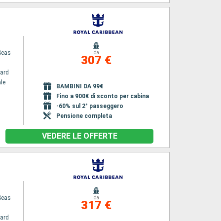
Seas
da
307 €
ard
le
BAMBINI DA 99€
Fino a 900€ di sconto per cabina
-60% sul 2° passeggero
Pensione completa
VEDERE LE OFFERTE
Seas
da
317 €
ard