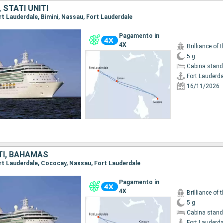
STATI UNITI
ort Lauderdale, Bimini, Nassau, Fort Lauderdale
Pagamento in
4X
Brilliance of 
5 g
Cabina stand
Fort Lauderda
16/11/2026
TI, BAHAMAS
Fort Lauderdale, Cococay, Nassau, Fort Lauderdale
Pagamento in
4X
Brilliance of 
5 g
Cabina stand
Fort Lauderda