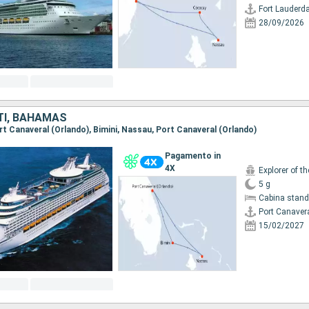
Fort Lauderda
28/09/2026
TI, BAHAMAS
ort Canaveral (Orlando), Bimini, Nassau, Port Canaveral (Orlando)
Pagamento in
4X
Explorer of t
5 g
Cabina stand
15/02/2027