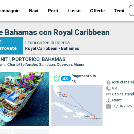
ompagnie
Navi
Porti
Lusso
Offerte
Temi
e Bahamas con Royal Caribbean
1
I tuoi criteri di ricerca:
trovate
Royal Caribbean - Bahamas
UNITI, PORTORICO, BAHAMAS
Miami, Charlotte Amalie, San Juan, Cococay, Miami
Pagamento in
4X
Icon of the s
8 g
Cabina stand
Miami
10/10/2026