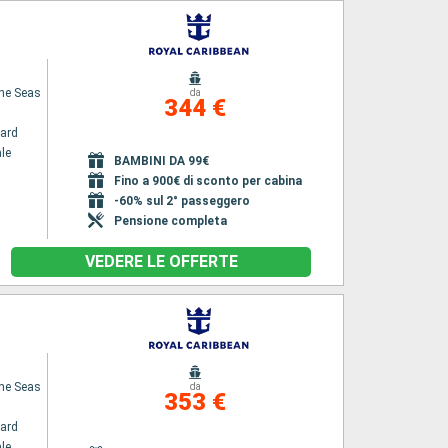
the Seas
da
344 €
ard
le
BAMBINI DA 99€
Fino a 900€ di sconto per cabina
-60% sul 2° passeggero
Pensione completa
VEDERE LE OFFERTE
the Seas
da
353 €
ard
le