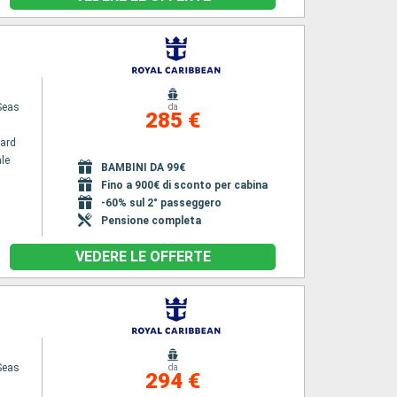
Seas
da
285 €
ard
le
BAMBINI DA 99€
Fino a 900€ di sconto per cabina
-60% sul 2° passeggero
Pensione completa
VEDERE LE OFFERTE
Seas
da
294 €