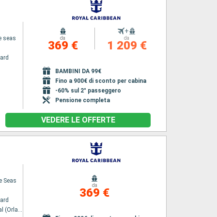
+
e seas
da
da
369 €
1 209 €
ard
BAMBINI DA 99€
Fino a 900€ di sconto per cabina
-60% sul 2° passeggero
Pensione completa
VEDERE LE OFFERTE
he Seas
da
369 €
ard
Port Canaveral (Orlando)