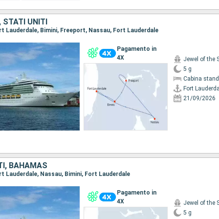
STATI UNITI
ort Lauderdale, Bimini, Freeport, Nassau, Fort Lauderdale
Pagamento in
4X
Jewel of the 
5 g
Cabina stand
Fort Lauderda
21/09/2026
TI, BAHAMAS
ort Lauderdale, Nassau, Bimini, Fort Lauderdale
Pagamento in
4X
Jewel of the 
5 g