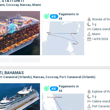
STATI UNITI
Miami, Cococay, Nassau, Miami
Pagamento in
4X
Wonder of th
5 g
Cabina stand
Miami
14/09/2026
TI, BAHAMAS
Port Canaveral (Orlando), Nassau, Cococay, Port Canaveral (Orlando)
Pagamento in
4X
Explorer of t
5 g
Cabina stand