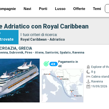
ompagnie
Navi
Porti
Lusso
Offerte
Temi
e Adriatico con Royal Caribbean
7
I tuoi criteri di ricerca:
trovate
Royal Caribbean - Adriatico
 CROAZIA, GRECIA
avenna, Dubrovnik, Pireo - Atene, Santorini, Spalato, Ravenna
Pagamento in
4X
Explorer of t
8 g
Cabina stand
Ravenna
19/09/2026