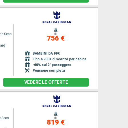
the Seas
da
756 €
ard
BAMBINI DA 99€
Fino a 900€ di sconto per cabina
-60% sul 2° passeggero
Pensione completa
VEDERE LE OFFERTE
e Seas
da
819 €