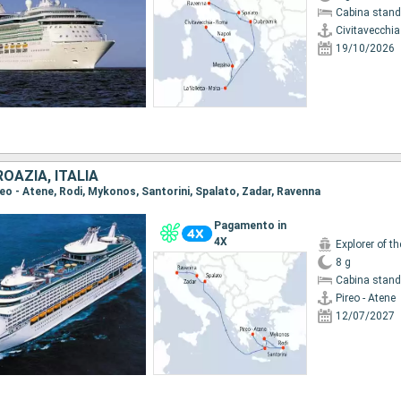
Cabina stand
Civitavecchi
19/10/2026
ROAZIA, ITALIA
ireo - Atene, Rodi, Mykonos, Santorini, Spalato, Zadar, Ravenna
Pagamento in
4X
Explorer of t
8 g
Cabina stand
Pireo - Atene
12/07/2027