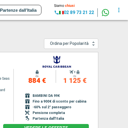
Siamo
chiusi
Partenze dall'Italia
02 89 73 21 22
Ordina per Popolarità
+
da
da
he Seas
884 €
1 125 €
ard
BAMBINI DA 99€
Fino a 900€ di sconto per cabina
-60% sul 2° passeggero
Pensione completa
Partenza dall'Italia