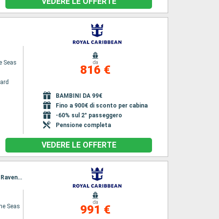
VEDERE LE OFFERTE
he Seas
da
816 €
ard
BAMBINI DA 99€
Fino a 900€ di sconto per cabina
-60% sul 2° passeggero
Pensione completa
VEDERE LE OFFERTE
Itinerario : Civitavecchia - Roma, Napoli, Messina, La Valletta - Malta -, Dubrovnik, Spalato, Ravenna
da
the Seas
991 €