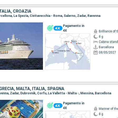
TALIA, CROAZIA
arcellona, La Spezia, Civitavecchia - Roma, Salerno, Zadar, Ravenna
Pagamento in
4X
Brilliance of 
8 g
Cabina stand
Barcellona
08/05/2027
GRECIA, MALTA, ITALIA, SPAGNA
avenna, Zadar, Dubrovnik, Corfu, La Valletta - Malta -, Messina, Barcellona
Pagamento in
4X
Mariner of th
8 g