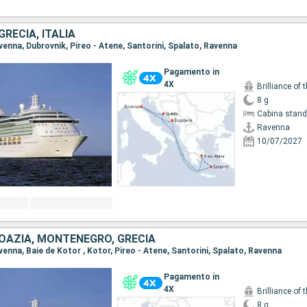
GRECIA, ITALIA
avenna, Dubrovnik, Pireo - Atene, Santorini, Spalato, Ravenna
Pagamento in
4X
Brilliance of 
8 g
Cabina stand
Ravenna
10/07/2027
ROAZIA, MONTENEGRO, GRECIA
avenna, Baie de Kotor , Kotor, Pireo - Atene, Santorini, Spalato, Ravenna
Pagamento in
4X
Brilliance of 
8 g