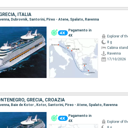
GRECIA, ITALIA
avenna, Dubrovnik, Santorini, Pireo - Atene, Spalato, Ravenna
Pagamento in
4X
Explorer of t
8 g
Cabina stand
Ravenna
17/10/2026
ONTENEGRO, GRECIA, CROAZIA
avenna, Baie de Kotor , Kotor, Santorini, Pireo - Atene, Spalato, Ravenna
Pagamento in
4X
Explorer of t
8 g