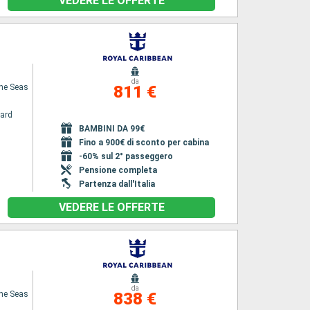
VEDERE LE OFFERTE
da
the Seas
811 €
ard
BAMBINI DA 99€
Fino a 900€ di sconto per cabina
-60% sul 2° passeggero
Pensione completa
Partenza dall'Italia
VEDERE LE OFFERTE
da
the Seas
838 €