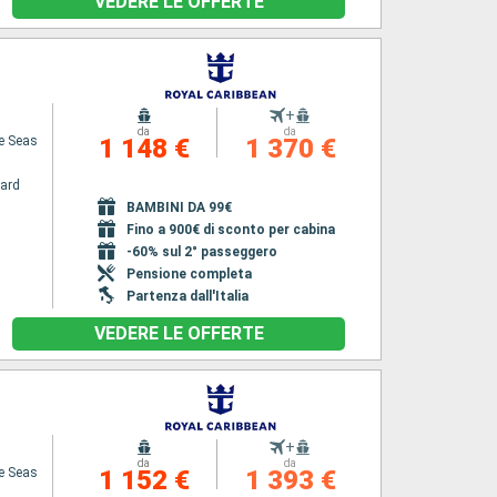
VEDERE LE OFFERTE
+
da
da
he Seas
1 148 €
1 370 €
ard
BAMBINI DA 99€
Fino a 900€ di sconto per cabina
-60% sul 2° passeggero
Pensione completa
Partenza dall'Italia
VEDERE LE OFFERTE
+
da
da
he Seas
1 152 €
1 393 €