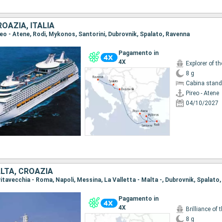
ROAZIA, ITALIA
ireo - Atene, Rodi, Mykonos, Santorini, Dubrovnik, Spalato, Ravenna
Pagamento in
4X
Explorer of t
8 g
Cabina stand
Pireo - Atene
04/10/2027
ALTA, CROAZIA
Pagamento in
4X
Brilliance of 
8 g