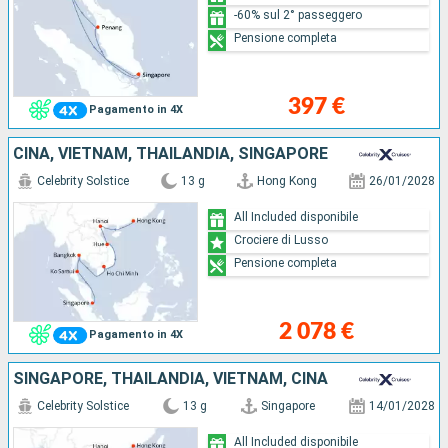
-60% sul 2° passeggero
Pensione completa
397 €
Pagamento in 4X
CINA, VIETNAM, THAILANDIA, SINGAPORE
Celebrity Solstice
13 g
Hong Kong
26/01/2028
All Included disponibile
Crociere di Lusso
Pensione completa
2 078 €
Pagamento in 4X
SINGAPORE, THAILANDIA, VIETNAM, CINA
Celebrity Solstice
13 g
Singapore
14/01/2028
All Included disponibile