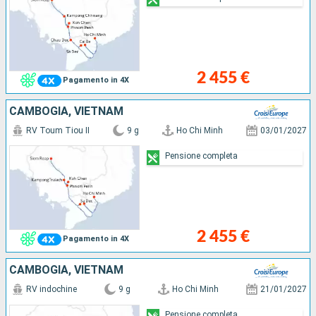
2 455 €
Pagamento in 4X
CAMBOGIA, VIETNAM
RV Toum Tiou II
9 g
Ho Chi Minh
03/01/2027
Pensione completa
2 455 €
Pagamento in 4X
CAMBOGIA, VIETNAM
RV indochine
9 g
Ho Chi Minh
21/01/2027
Pensione completa