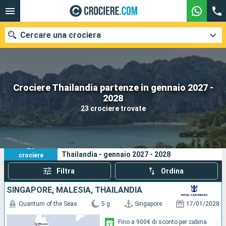
Cercare una crociera
Crociere Thailandia partenze in gennaio 2027 -
Le nostre destinazioni
2028
23 crociere trovate
Mesi di partenza
Porti
Compagnie
23
I tuoi criteri di ricerca:
Thailandia - gennaio 2027 - 2028
crociere
Ricerca
Filtra
Ordina
SINGAPORE, MALESIA, THAILANDIA
Quantum of the Seas
5 g
Singapore
17/01/2028
Fino a 900€ di sconto per cabina