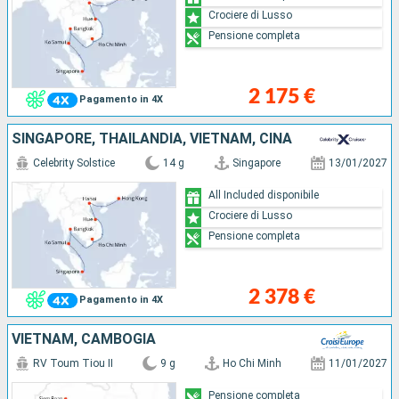
Crociere di Lusso
Pensione completa
2 175 €
Pagamento in 4X
SINGAPORE, THAILANDIA, VIETNAM, CINA
Celebrity Solstice
14 g
Singapore
13/01/2027
All Included disponibile
Crociere di Lusso
Pensione completa
2 378 €
Pagamento in 4X
VIETNAM, CAMBOGIA
RV Toum Tiou II
9 g
Ho Chi Minh
11/01/2027
Pensione completa