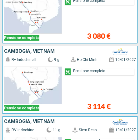
Pensione completa
3 080 €
Pensione completa
CAMBOGIA, VIETNAM
Rv Indochine II
9 g
Ho Chi Minh
10/01/2027
Pensione completa
3 114 €
Pensione completa
CAMBOGIA, VIETNAM
RV indochine
11 g
Siem Reap
19/01/2027