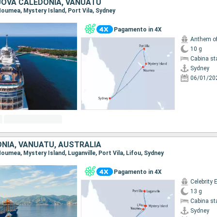
UOVA CALEDONIA, VANUATU
 Noumea, Mystery Island, Port Vila, Sydney
Pagamento in 4X
Anthem of
10 g
Cabina st
Sydney
06/01/20
NIA, VANUATU, AUSTRALIA
 Noumea, Mystery Island, Luganville, Port Vila, Lifou, Sydney
Pagamento in 4X
Celebrity 
13 g
Cabina st
Sydney