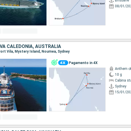
Brisbane
08/01/20
VA CALEDONIA, AUSTRALIA
 Port Vila, Mystery Island, Noumea, Sydney
Pagamento in 4X
Anthem of
10 g
Cabina st
Sydney
15/01/20