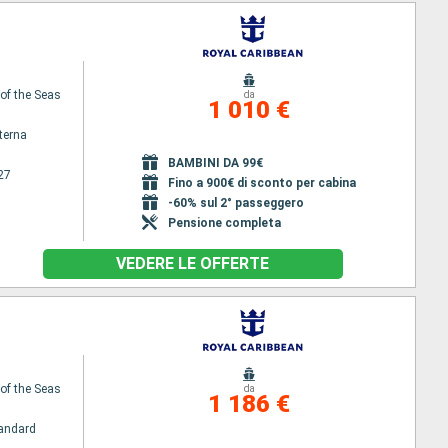
f the Seas
da
1 010 €
terna
BAMBINI DA 99€
27
Fino a 900€ di sconto per cabina
-60% sul 2° passeggero
Pensione completa
VEDERE LE OFFERTE
f the Seas
da
1 186 €
andard