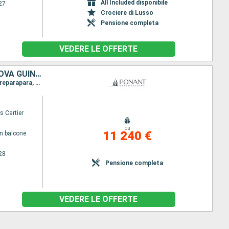
All Included disponibile
27
Crociere di Lusso
Pensione completa
VEDERE LE OFFERTE
FIJI (ISOLE), VANUATU, GRECIA, MESSICO, ISOLE SALOMON, LA PAPUA NUOVA GUINEA
Itinerario : Lautoka, Levuka, Yasawa, Tanna, Epi, Isola Ambrym, Malekula, Espiritu Santo, Parga, Ureparapara, Loh, Lata, Santa Ana (îles Salomon), Honiara (Iles Salomon)
s Cartier
da
11 240 €
n balcone
28
Pensione completa
VEDERE LE OFFERTE