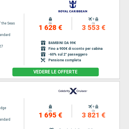
+
 the Seas
da
da
1 628 €
3 553 €
andard
BAMBINI DA 99€
27
Fino a 900€ di sconto per cabina
-60% sul 2° passeggero
Pensione completa
VEDERE LE OFFERTE
+
Edge
da
da
1 695 €
3 821 €
andard