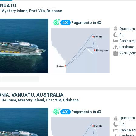
ANUATU
, Mystery Island, Port Vila, Brisbane
Pagamento in 4X
Quantum o
8 g
Cabina es
Brisbane
22/01/20
NIA, VANUATU, AUSTRALIA
e, Noumea, Mystery Island, Port Vila, Brisbane
Pagamento in 4X
Quantum o
9 g
Cabina st