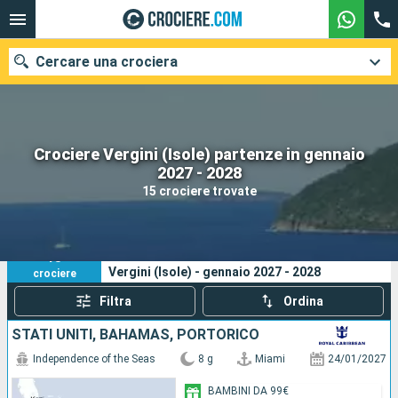
Cercare una crociera
Crociere Vergini (Isole) partenze in gennaio
Le nostre destinazioni
2027 - 2028
15 crociere trovate
Mesi di partenza
Porti
Compagnie
15
I tuoi criteri di ricerca:
Vergini (Isole) - gennaio 2027 - 2028
crociere
Ricerca
Filtra
Ordina
STATI UNITI, BAHAMAS, PORTORICO
Independence of the Seas
8 g
Miami
24/01/2027
BAMBINI DA 99€