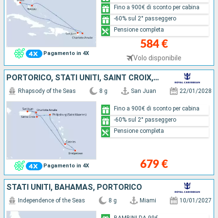
Fino a 900€ di sconto per cabina
-60% sul 2° passeggero
Pensione completa
584 €
Pagamento in 4X
Volo disponibile
PORTORICO, STATI UNITI, SAINT CROIX, SAINT MARTIN, SANTA LUCIA, BARBADOS
Rhapsody of the Seas
8 g
San Juan
22/01/2028
Fino a 900€ di sconto per cabina
-60% sul 2° passeggero
Pensione completa
679 €
Pagamento in 4X
STATI UNITI, BAHAMAS, PORTORICO
Independence of the Seas
8 g
Miami
10/01/2027
BAMBINI DA 99€