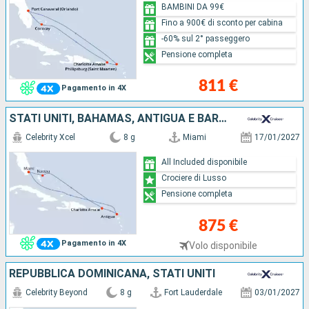
BAMBINI DA 99€
Fino a 900€ di sconto per cabina
-60% sul 2° passeggero
Pensione completa
811 €
Pagamento in 4X
STATI UNITI, BAHAMAS, ANTIGUA E BARBUDA
Celebrity Xcel
8 g
Miami
17/01/2027
All Included disponibile
Crociere di Lusso
Pensione completa
875 €
Pagamento in 4X
Volo disponibile
REPUBBLICA DOMINICANA, STATI UNITI
Celebrity Beyond
8 g
Fort Lauderdale
03/01/2027