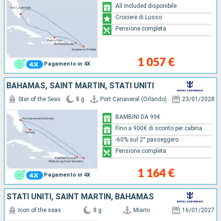
All Included disponibile
Crociere di Lusso
Pensione completa
1 057 €
Pagamento in 4X
BAHAMAS, SAINT MARTIN, STATI UNITI
Star of the Seas
8 g
Port Canaveral (Orlando)
23/01/2028
BAMBINI DA 99€
Fino a 900€ di sconto per cabina
-60% sul 2° passeggero
Pensione completa
1 164 €
Pagamento in 4X
STATI UNITI, SAINT MARTIN, BAHAMAS
Icon of the seas
8 g
Miami
16/01/2027