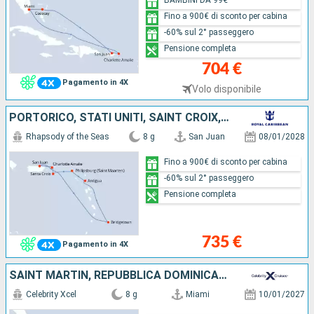
Fino a 900€ di sconto per cabina
-60% sul 2° passeggero
Pensione completa
704 €
Pagamento in 4X
Volo disponibile
PORTORICO, STATI UNITI, SAINT CROIX, SAINT MARTIN, ANTIGUA E BARBUDA, BARBADOS
Rhapsody of the Seas
8 g
San Juan
08/01/2028
Fino a 900€ di sconto per cabina
-60% sul 2° passeggero
Pensione completa
735 €
Pagamento in 4X
SAINT MARTIN, REPUBBLICA DOMINICANA, STATI UNITI
Celebrity Xcel
8 g
Miami
10/01/2027