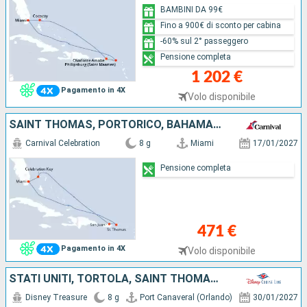
BAMBINI DA 99€
Fino a 900€ di sconto per cabina
-60% sul 2° passeggero
Pensione completa
1 202 €
Pagamento in 4X
Volo disponibile
SAINT THOMAS, PORTORICO, BAHAMAS, STATI UNITI
Carnival Celebration
8 g
Miami
17/01/2027
Pensione completa
471 €
Pagamento in 4X
Volo disponibile
STATI UNITI, TORTOLA, SAINT THOMAS, BAHAMAS
Disney Treasure
8 g
Port Canaveral (Orlando)
30/01/2027