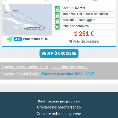
BAMBINI DA 99€
Fino a 900€ di sconto per cabina
-60% sul 2° passeggero
Pensione completa
1 251 €
Pagamento in 4X
Volo disponibile
VEDI PIÙ CROCIERE
Crociere www.crociere.com
Le destinazioni paese
Crociere Vergini (Isole)
Partenze in ottobre 2026 - 2027
Destinazioni più popolari
Crociere nel Mediterraneo
Crociere nelle isole greche