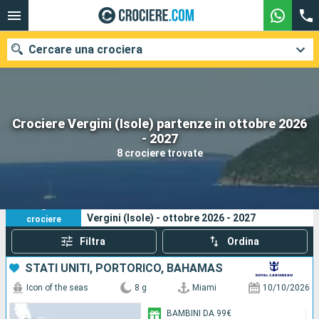
Cercare una crociera
Crociere Vergini (Isole) partenze in ottobre 2026
Le nostre destinazioni
- 2027
8 crociere trovate
Mesi di partenza
Porti
Compagnie
8
I tuoi criteri di ricerca:
Vergini (Isole) - ottobre 2026 - 2027
crociere
Ricerca
Filtra
Ordina
STATI UNITI, PORTORICO, BAHAMAS
Icon of the seas
8 g
Miami
10/10/2026
BAMBINI DA 99€