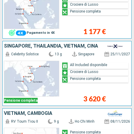
Crociere di Lusso
Pensione completa
1 177 €
Pagamento in 4X
SINGAPORE, THAILANDIA, VIETNAM, CINA
Celebrity Solstice
13 g
Singapore
25/11/2027
All Included disponibile
Crociere di Lusso
Pensione completa
3 620 €
Pensione completa
VIETNAM, CAMBOGIA
RV Toum Tiou II
9 g
Ho Chi Minh
08/11/2026
Pensione completa