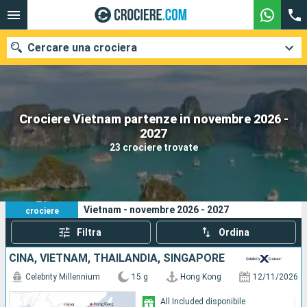
Cercare una crociera
Crociere Vietnam partenze in novembre 2026 -
Le nostre destinazioni
2027
23 crociere trovate
Mesi di partenza
Porti
Compagnie
23
I tuoi criteri di ricerca:
Vietnam - novembre 2026 - 2027
crociere
Ricerca
Filtra
Ordina
CINA, VIETNAM, THAILANDIA, SINGAPORE
Celebrity Millennium
15 g
Hong Kong
12/11/2026
All Included disponibile