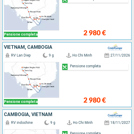
2 980 €
Pensione completa
VIETNAM, CAMBOGIA
RV Lan Diep
9 g
Ho Chi Minh
27/11/2026
Pensione completa
2 980 €
Pensione completa
CAMBOGIA, VIETNAM
RV indochine
9 g
Ho Chi Minh
18/11/2027
Pensione completa