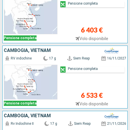
Pensione completa
6 403 €
Pensione completa
Volo disponibile
CAMBOGIA, VIETNAM
RV indochine
17 g
Siem Reap
16/11/2027
Pensione completa
6 533 €
Pensione completa
Volo disponibile
CAMBOGIA, VIETNAM
Rv Indochine II
17 g
Siem Reap
21/11/2026