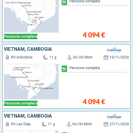
Pensione completa
4 094 €
Pensione completa
VIETNAM, CAMBOGIA
RV indochine
11 g
Ho Chi Minh
10/11/2026
Pensione completa
4 094 €
Pensione completa
VIETNAM, CAMBOGIA
RV Lan Diep
11 g
Ho Chi Minh
27/11/2026