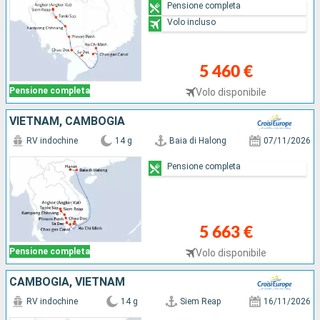
Pensione completa
Volo incluso
5 460 €
Pensione completa
Volo disponibile
VIETNAM, CAMBOGIA
RV indochine
14 g
Baia di Halong
07/11/2026
Pensione completa
5 663 €
Pensione completa
Volo disponibile
CAMBOGIA, VIETNAM
RV indochine
14 g
Siem Reap
16/11/2026