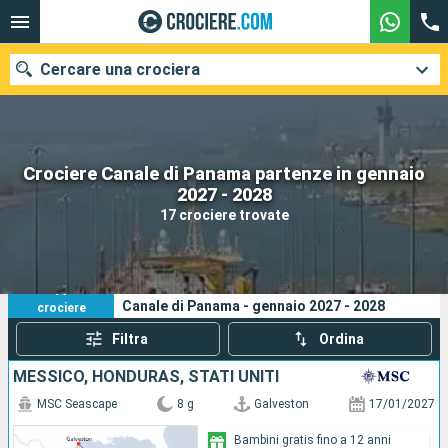
Cercare una crociera
Crociere Canale di Panama partenze in gennaio
Le nostre destinazioni
2027 - 2028
17 crociere trovate
Mesi di partenza
Porti
Compagnie
17
I tuoi criteri di ricerca:
Canale di Panama - gennaio 2027 - 2028
crociere
Ricerca
Filtra
Ordina
MESSICO, HONDURAS, STATI UNITI
MSC Seascape
8 g
Galveston
17/01/2027
Bambini gratis fino a 12 anni