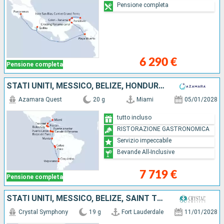
Pensione completa
6 290 €
Pensione completa
STATI UNITI, MESSICO, BELIZE, HONDURAS, COSTA RICA, PANAMA, EQUATORE, PERÙ, CILE
Azamara Quest
20 g
Miami
05/01/2028
tutto incluso
RISTORAZIONE GASTRONOMICA
Servizio impeccabile
Bevande All-Inclusive
7 719 €
Pensione completa
STATI UNITI, MESSICO, BELIZE, SAINT THOMAS, HONDURAS, COSTA RICA, COLOMBIA, PANAMA, EQUATORE, PERÙ
Crystal Symphony
19 g
Fort Lauderdale
11/01/2028