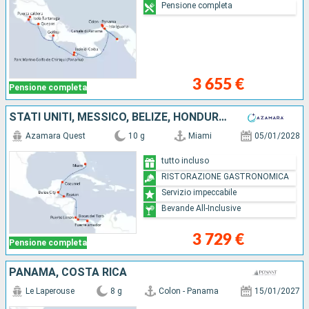
Pensione completa
3 655 €
Pensione completa
STATI UNITI, MESSICO, BELIZE, HONDURAS, COSTA RICA, PANAMA
Azamara Quest
10 g
Miami
05/01/2028
tutto incluso
RISTORAZIONE GASTRONOMICA
Servizio impeccabile
Bevande All-Inclusive
3 729 €
Pensione completa
PANAMA, COSTA RICA
Le Laperouse
8 g
Colon - Panama
15/01/2027