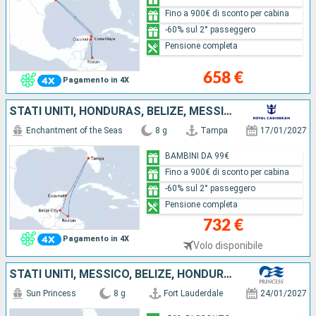
Fino a 900€ di sconto per cabina
-60% sul 2° passeggero
Pensione completa
658 €
Pagamento in 4X
STATI UNITI, HONDURAS, BELIZE, MESSICO
Enchantment of the Seas
8 g
Tampa
17/01/2027
BAMBINI DA 99€
Fino a 900€ di sconto per cabina
-60% sul 2° passeggero
Pensione completa
732 €
Pagamento in 4X
Volo disponibile
STATI UNITI, MESSICO, BELIZE, HONDURAS
Sun Princess
8 g
Fort Lauderdale
24/01/2027