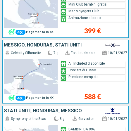
Mini Club bambini gratis
Msc Voyagers Club
Animazione a bordo
399 €
Pagamento in 4X
MESSICO, HONDURAS, STATI UNITI
Celebrity Silhouette
7 g
Fort Lauderdale
10/01/2027
All Included disponibile
Crociere di Lusso
Pensione completa
588 €
Pagamento in 4X
STATI UNITI, HONDURAS, MESSICO
Symphony of the Seas
8 g
Galveston
10/01/2027
BAMBINI DA 99€