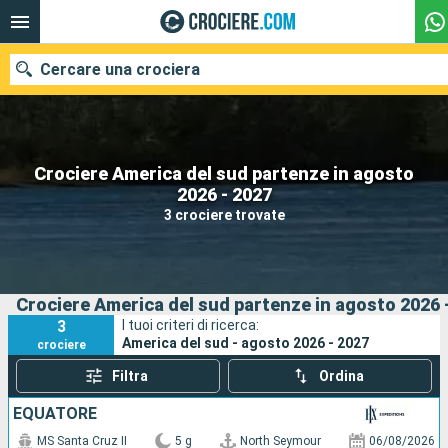
Cercare una crociera
Crociere America del sud partenze in agosto
Le nostre destinazioni
2026 - 2027
3 crociere trovate
Mesi di partenza
Porti
Compagnie
Crociere America del sud partenze in agosto 2026 
Ricerca
3
I tuoi criteri di ricerca:
America del sud - agosto 2026 - 2027
crociere
Filtra
Ordina
EQUATORE
MS Santa Cruz II
5 g
North Seymour
06/08/2026