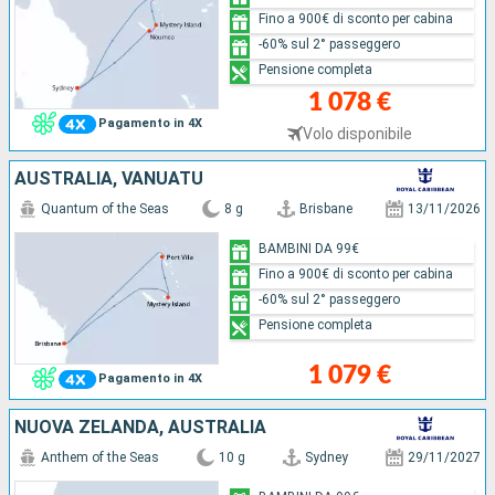
Fino a 900€ di sconto per cabina
-60% sul 2° passeggero
Pensione completa
1 078 €
Pagamento in 4X
Volo disponibile
AUSTRALIA, VANUATU
Quantum of the Seas
8 g
Brisbane
13/11/2026
BAMBINI DA 99€
Fino a 900€ di sconto per cabina
-60% sul 2° passeggero
Pensione completa
1 079 €
Pagamento in 4X
NUOVA ZELANDA, AUSTRALIA
Anthem of the Seas
10 g
Sydney
29/11/2027