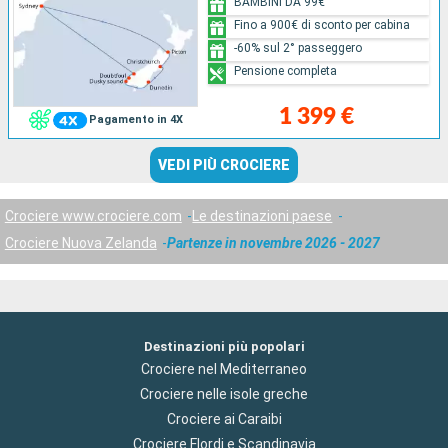
BAMBINI DA 99€
Fino a 900€ di sconto per cabina
-60% sul 2° passeggero
Pensione completa
1 399 €
Pagamento in 4X
VEDI PIÙ CROCIERE
Crociere www.crociere.com
Le destinazioni paese
Crociere Nuova Zelanda
Partenze in novembre 2026 - 2027
Destinazioni più popolari
Crociere nel Mediterraneo
Crociere nelle isole greche
Crociere ai Caraibi
Crociere Flordi e Scandinavia