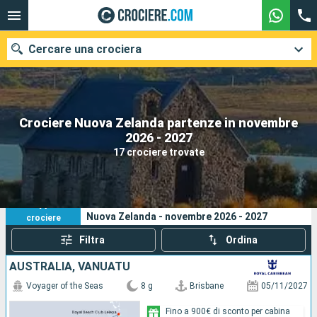
Cercare una crociera
Crociere Nuova Zelanda partenze in novembre
Le nostre destinazioni
2026 - 2027
17 crociere trovate
Mesi di partenza
Porti
Compagnie
17
I tuoi criteri di ricerca:
Nuova Zelanda - novembre 2026 - 2027
crociere
Ricerca
Filtra
Ordina
AUSTRALIA, VANUATU
Voyager of the Seas
8 g
Brisbane
05/11/2027
Fino a 900€ di sconto per cabina