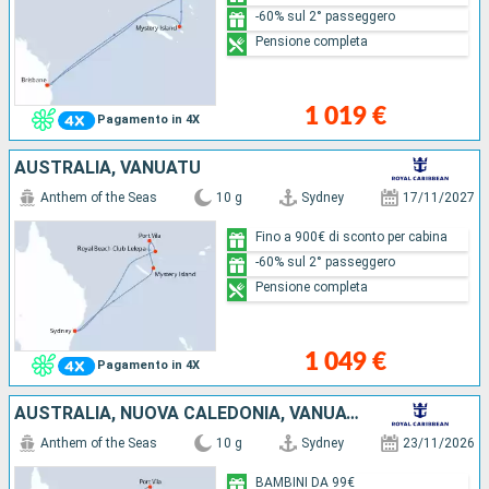
-60% sul 2° passeggero
Pensione completa
1 019 €
Pagamento in 4X
AUSTRALIA, VANUATU
Anthem of the Seas
10 g
Sydney
17/11/2027
Fino a 900€ di sconto per cabina
-60% sul 2° passeggero
Pensione completa
1 049 €
Pagamento in 4X
AUSTRALIA, NUOVA CALEDONIA, VANUATU
Anthem of the Seas
10 g
Sydney
23/11/2026
BAMBINI DA 99€