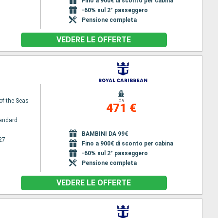
Fino a 900€ di sconto per cabina
-60% sul 2° passeggero
Pensione completa
VEDERE LE OFFERTE
of the Seas
da
471 €
andard
BAMBINI DA 99€
27
Fino a 900€ di sconto per cabina
-60% sul 2° passeggero
Pensione completa
VEDERE LE OFFERTE