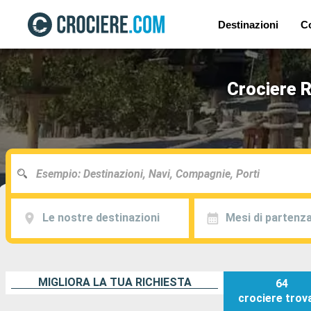
Destinazioni
C
Crociere R
Le nostre destinazioni
Mesi di partenz
MIGLIORA LA TUA RICHIESTA
64
crociere
trov