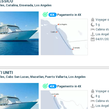
MESSICO
eles, Catalina, Ensenada, Los Angeles
Pagamento in 4X
Voyager o
5 g
Cabina st
Los Angel
04/01/20
I UNITI
geles, Cabo San Lucas, Mazatlan, Puerto Vallarta, Los Angeles
Pagamento in 4X
Voyager o
8 g
Cabina st
Los Angel