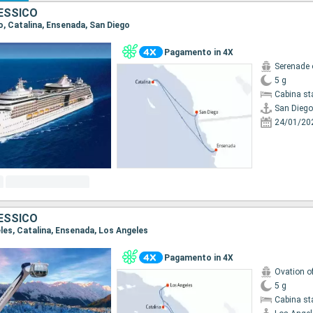
MESSICO
go, Catalina, Ensenada, San Diego
Pagamento in 4X
Serenade 
5 g
Cabina st
San Diego
24/01/20
MESSICO
eles, Catalina, Ensenada, Los Angeles
Pagamento in 4X
Ovation o
5 g
Cabina st