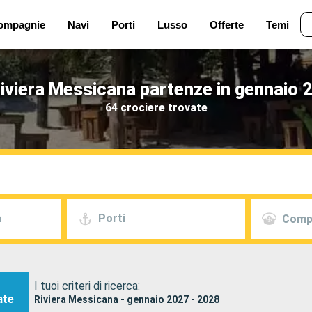
ompagnie
Navi
Porti
Lusso
Offerte
Temi
iviera Messicana partenze in gennaio 
64 crociere trovate
a
Porti
Comp
I tuoi criteri di ricerca:
ate
Riviera Messicana - gennaio 2027 - 2028