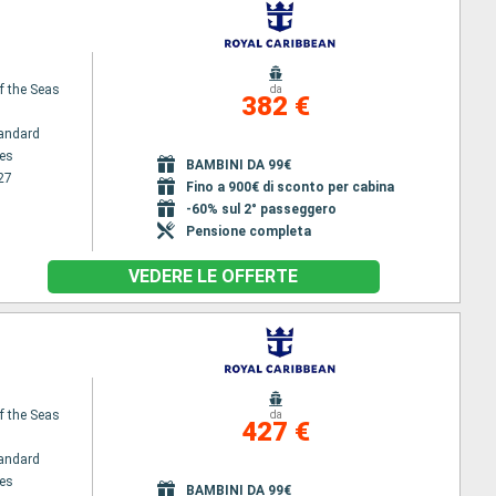
f the Seas
da
382 €
andard
es
BAMBINI DA 99€
27
Fino a 900€ di sconto per cabina
-60% sul 2° passeggero
Pensione completa
VEDERE LE OFFERTE
f the Seas
da
427 €
andard
es
BAMBINI DA 99€