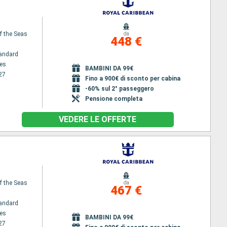
f the Seas
da
448 €
andard
es
BAMBINI DA 99€
27
Fino a 900€ di sconto per cabina
-60% sul 2° passeggero
Pensione completa
VEDERE LE OFFERTE
f the Seas
da
467 €
andard
es
BAMBINI DA 99€
27