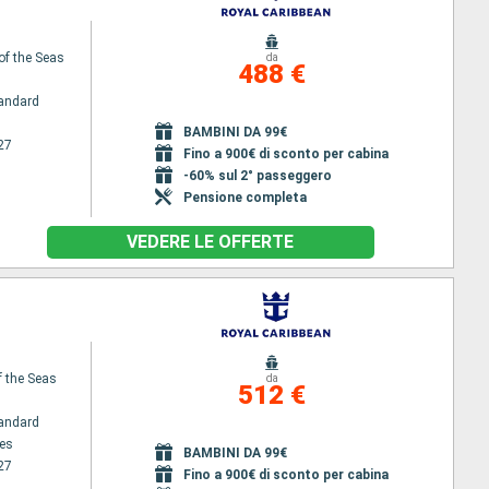
of the Seas
da
488 €
andard
BAMBINI DA 99€
27
Fino a 900€ di sconto per cabina
-60% sul 2° passeggero
Pensione completa
VEDERE LE OFFERTE
f the Seas
da
512 €
andard
es
BAMBINI DA 99€
27
Fino a 900€ di sconto per cabina