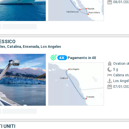
08/01/20
MESSICO
eles, Catalina, Ensenada, Los Angeles
Pagamento in 4X
Ovation o
5 g
Cabina st
Los Angel
07/01/20
I UNITI