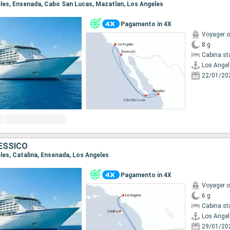
geles, Ensenada, Cabo San Lucas, Mazatlan, Los Angeles
Pagamento in 4X
Voyager o
8 g
Cabina st
Los Angel
22/01/20
MESSICO
eles, Catalina, Ensenada, Los Angeles
Pagamento in 4X
Voyager o
6 g
Cabina st
Los Angel
29/01/20