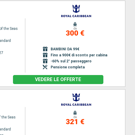
of the Seas
da
300 €
andard
BAMBINI DA 99€
27
Fino a 900€ di sconto per cabina
-60% sul 2° passeggero
Pensione completa
VEDERE LE OFFERTE
f the Seas
da
321 €
andard