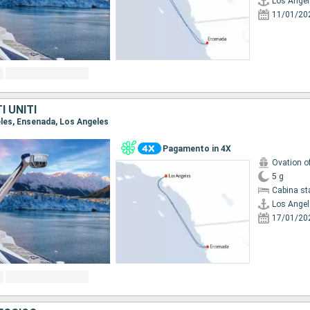
Los Angel
11/01/20
I UNITI
eles, Ensenada, Los Angeles
Pagamento in 4X
Ovation o
5 g
Cabina st
Los Angel
17/01/20